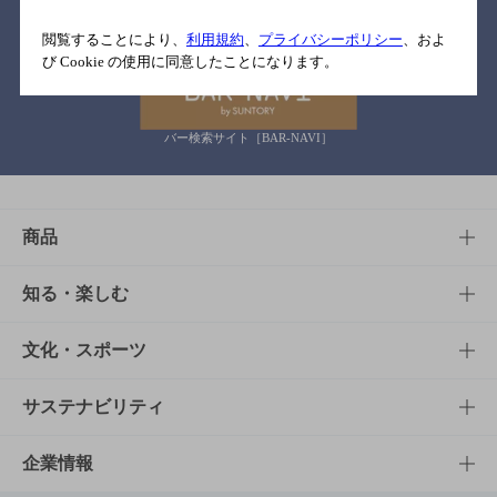
関連リンク
閲覧することにより、
利用規約
、
プライバシーポリシー
、およ
び Cookie の使用に同意したことになります。
バー検索サイト［BAR-NAVI］
商品
商品TOP
知る・楽しむ
商品一覧
知る・楽しむTOP
文化・スポーツ
商品発売情報
キャンペーン
文化・スポーツTOP
サステナビリティ
栄養成分一覧
工場見学
サントリーホール
サステナビリティTOP
企業情報