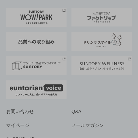
お料理・お酒レシピ
サントリー美術館
トップメッセージ
企業情報TOP
地域情報
サントリーサンバーズ大阪
サントリーが考えるサステナビリティ経営
企業概要
東京サントリーサンゴリアス
ESG情報ポータル
グループ企業一覧
サントリースポーツ
サステナビリティストーリーズ
事業所一覧
採用情報
お問い合わせ
Q&A
マイページ
メールマガジン