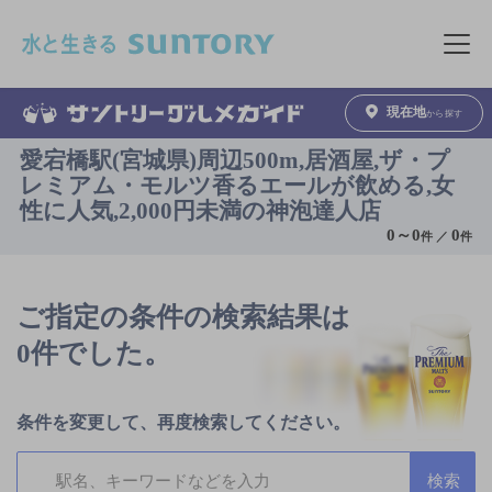
このページの本文へ移動
メニュ
現在地
から探す
愛宕橋駅(宮城県)周辺500m,居酒屋,ザ・プ
レミアム・モルツ香るエールが飲める,女
性に人気,2,000円未満の神泡達人店
0
～
0
0
件 ／
件
ご指定の条件の検索結果は
0件でした。
条件を変更して、再度検索してください。