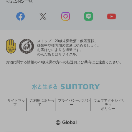
公式SNS一覧
ストップ！20歳未満飲酒・飲酒運転。
妊娠中や授乳期の飲酒はやめましょう。
お酒はなによりも適量です。
のんだあとはリサイクル。
お酒に関する情報の20歳未満の方への転送および共有はご遠慮ください。
サイトマッ
ご利用にあたっ
プライバシーポリシ
ウェブアクセシビリ
プ
て
ー
ティ
ポリシー
新しいウィンドウで開く
Global