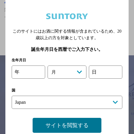
宮城県
愛宕橋駅(宮城県)周辺500m
愛宕橋駅(宮城県)周辺500m,居酒屋,ザ・プレミアム・モルツ香るエ
ールが飲める,女性に人気,2,000円未満の神泡達人店
このサイトにはお酒に関する情報が含まれているため、
20
関連ページ
歳以上の方を対象としています。
誕生年月日を西暦でご入力下さい。
生年月日
年
日
月
サイトマップ
ご意見・ご感想
利用規約
※それぞれのお店のメニューや営業時間などの掲載情報については、
国
予告なしに変更されることがありますので、
念のためお店にご確認の上ご来店くださいますようお願い申し上げま
す。
情報提供：ぐるなび
サイトを閲覧する