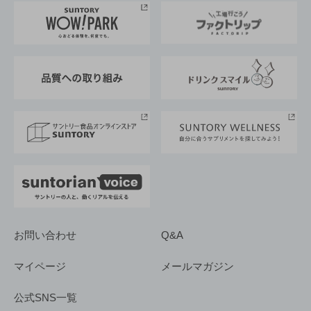
地域情報
サントリーサンバーズ大阪
サントリーが考えるサステナビリティ経営
企業概要
東京サントリーサンゴリアス
ESG情報ポータル
グループ企業一覧
サントリースポーツ
サステナビリティストーリーズ
事業所一覧
採用情報
お問い合わせ
Q&A
マイページ
メールマガジン
公式SNS一覧