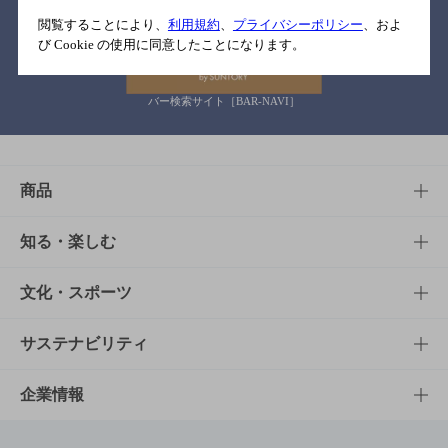
関連リンク
閲覧することにより、
利用規約
、
プライバシーポリシー
、およ
び Cookie の使用に同意したことになります。
バー検索サイト［BAR-NAVI］
商品
商品TOP
知る・楽しむ
商品一覧
知る・楽しむTOP
文化・スポーツ
商品発売情報
キャンペーン
文化・スポーツTOP
サステナビリティ
栄養成分一覧
工場見学
サントリーホール
サステナビリティTOP
企業情報
お料理・お酒レシピ
サントリー美術館
トップメッセージ
企業情報TOP