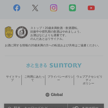
ストップ！20歳未満飲酒・飲酒運転。
妊娠中や授乳期の飲酒はやめましょう。
お酒はなによりも適量です。
のんだあとはリサイクル。
お酒に関する情報の20歳未満の方への転送および共有はご遠慮ください。
サイトマッ
ご利用にあたっ
プライバシーポリシ
ウェブアクセシビリ
プ
て
ー
ティ
ポリシー
新しいウィンドウで開く
Global
COPYRIGHT © SUNTORY HOLDINGS LIMITED.