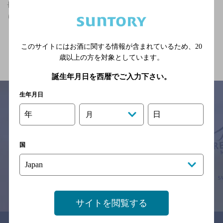
長崎県,居酒屋,マスターズドリームが飲める,2人でも個室可,個室あ
りのお店
関連ページ
このサイトにはお酒に関する情報が含まれているため、
20
歳以上の方を対象としています。
誕生年月日を西暦でご入力下さい。
生年月日
年
日
月
サイトマップ
ご意見・ご感想
利用規約
※それぞれのお店のメニューや営業時間などの掲載情報については、
国
予告なしに変更されることがありますので、
念のためお店にご確認の上ご来店くださいますようお願い申し上げま
す。
情報提供：ぐるなび
サイトを閲覧する