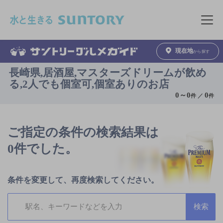
このページの本文へ移動
メニュ
現在地
から探す
長崎県,居酒屋,マスターズドリームが飲め
る,2人でも個室可,個室ありのお店
0
～
0
0
件 ／
件
ご指定の条件の検索結果は
0件でした。
条件を変更して、再度検索してください。