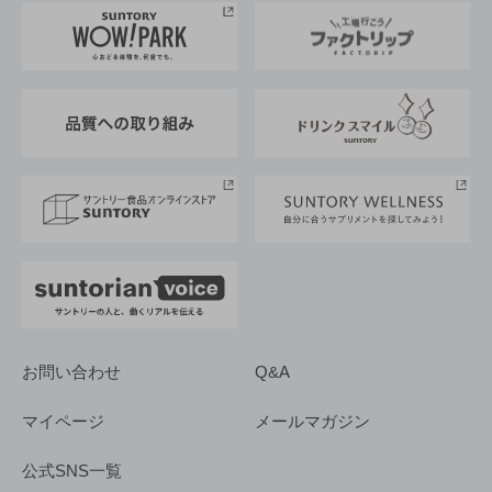
地域情報
サントリーサンバーズ大阪
サントリーが考えるサステナビリティ経営
企業概要
東京サントリーサンゴリアス
ESG情報ポータル
グループ企業一覧
サントリースポーツ
サステナビリティストーリーズ
事業所一覧
採用情報
お問い合わせ
Q&A
マイページ
メールマガジン
公式SNS一覧