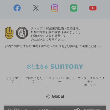
ストップ！20歳未満飲酒・飲酒運転。
妊娠中や授乳期の飲酒はやめましょう。
お酒はなによりも適量です。
のんだあとはリサイクル。
お酒に関する情報の20歳未満の方への転送および共有はご遠慮ください。
サイトマッ
ご利用にあたっ
プライバシーポリシ
ウェブアクセシビリ
プ
て
ー
ティ
ポリシー
新しいウィンドウで開く
Global
COPYRIGHT © SUNTORY HOLDINGS LIMITED.