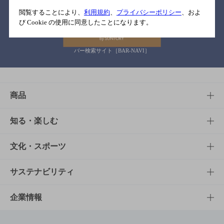
関連リンク
閲覧することにより、
利用規約
、
プライバシーポリシー
、およ
び Cookie の使用に同意したことになります。
バー検索サイト［BAR-NAVI］
商品
商品TOP
知る・楽しむ
商品一覧
知る・楽しむTOP
文化・スポーツ
商品発売情報
キャンペーン
文化・スポーツTOP
サステナビリティ
栄養成分一覧
工場見学
サントリーホール
サステナビリティTOP
企業情報
お料理・お酒レシピ
サントリー美術館
トップメッセージ
企業情報TOP