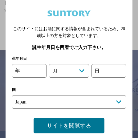
長崎県,ザ・プレミアム・モルツが飲める,座敷あり,2,000円未満,個
室ありのお店
関連ページ
このサイトにはお酒に関する情報が含まれているため、
20
歳以上の方を対象としています。
誕生年月日を西暦でご入力下さい。
生年月日
年
日
月
サイトマップ
ご意見・ご感想
利用規約
※それぞれのお店のメニューや営業時間などの掲載情報については、
国
予告なしに変更されることがありますので、
念のためお店にご確認の上ご来店くださいますようお願い申し上げま
す。
情報提供：ぐるなび
サイトを閲覧する