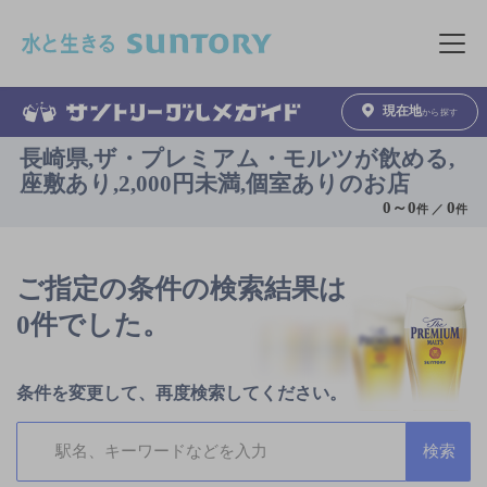
このページの本文へ移動
メニュ
現在地
から探す
長崎県,ザ・プレミアム・モルツが飲める,
座敷あり,2,000円未満,個室ありのお店
0
～
0
0
件 ／
件
ご指定の条件の検索結果は
0件でした。
条件を変更して、再度検索してください。