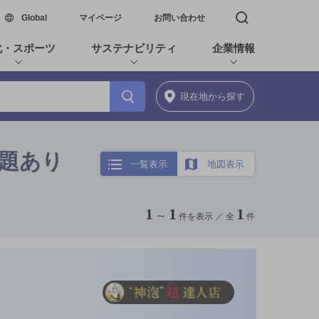
新しいウィンドウで開く
Global
マイページ
お問い合わせ
検索窓を開く
化・スポーツ
サステナビリティ
企業情報
現在地
から探す
放題あり
一覧表示
地図表示
1
1
1
～
件を表示 ／
全
件