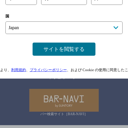
国
サイトマップ
ご意見・ご感想
利用規約
情報については、
予告なしに変更されることがありますので、
念のためお店にご確
サイトを閲覧する
情報提供：ぐるなび
より、
利用規約
、
プライバシーポリシー
、および Cookie の使用に同意し
関連リンク
バー検索サイト［BAR-NAVI］