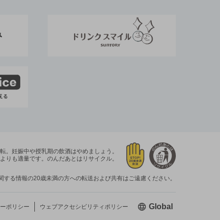
運転。
妊娠中や授乳期の飲酒はやめましょう。
よりも適量です。
のんだあとはリサイクル。
関する情報の20歳未満の方への転送および共有はご遠慮ください。
新しいウィン
Global
ーポリシー
ウェブアクセシビリティ
ポリシー