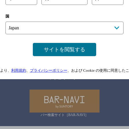
国
サイトマップ
ご意見・ご感想
利用規約
情報については、
予告なしに変更されることがありますので、
念のためお店にご確
サイトを閲覧する
情報提供：ぐるなび
より、
利用規約
、
プライバシーポリシー
、および Cookie の使用に同意し
関連リンク
バー検索サイト［BAR-NAVI］