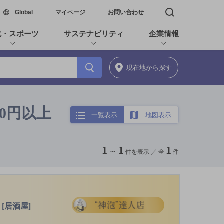
新しいウィンドウで開く
Global
マイページ
お問い合わせ
検索窓を開く
化・スポーツ
サステナビリティ
企業情報
現在地
から探す
00円以上
一覧表示
地図表示
1
1
1
～
件を表示 ／
全
件
[居酒屋]