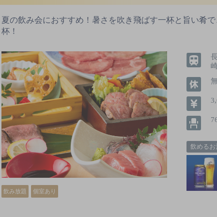
夏の飲み会におすすめ！暑さを吹き飛ばす一杯と旨い肴で
杯！
3
7
飲めるお
飲み放題
個室あり