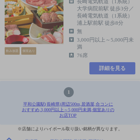
長崎電気軌道（1系統）
大学病院前駅 徒歩3分／
長崎電気軌道（1系統）
浦上駅前駅 徒歩8分
無
3,000円以上～5,000円未
満
飲み放題
個室あり
76席
詳細を見る
1
平和公園駅(長崎県)周辺500m,居酒屋,合コンに
おすすめ,3,000円以上～5,000円未満,個室ありの
お店TOP
※店舗によりハイボール取り扱い銘柄が異なります。