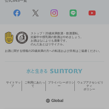
公式SNS一覧
ストップ！20歳未満飲酒・飲酒運転。
妊娠中や授乳期の飲酒はやめましょう。
お酒はなによりも適量です。
のんだあとはリサイクル。
お酒に関する情報の20歳未満の方への転送および共有はご遠慮ください。
サイトマッ
ご利用にあたっ
プライバシーポリシ
ウェブアクセシビリ
プ
て
ー
ティ
ポリシー
新しいウィンドウで開く
Global