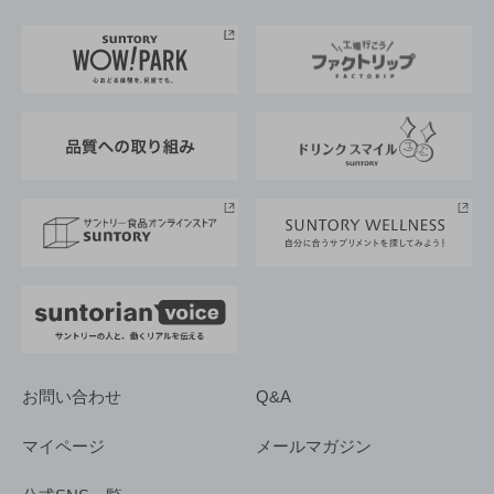
お料理・お酒レシピ
サントリー美術館
トップメッセージ
企業情報TOP
地域情報
サントリーサンバーズ大阪
サントリーが考えるサステナビリティ経営
企業概要
東京サントリーサンゴリアス
ESG情報ポータル
グループ企業一覧
サントリースポーツ
サステナビリティストーリーズ
事業所一覧
採用情報
お問い合わせ
Q&A
マイページ
メールマガジン