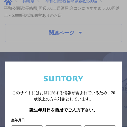
長崎県
平和公園駅(長崎県)周辺500m
平和公園駅(長崎県)周辺500m,居酒屋,合コンにおすすめ,3,000円以
上～5,000円未満,個室ありのお店
関連ページ
サイトマップ
ご意見・ご感想
利用規約
※それぞれのお店のメニューや営業時間などの掲載情報については、
予告なしに変更されることがありますので、
このサイトにはお酒に関する情報が含まれているため、
20
念のためお店にご確認の上ご来店くださいますようお願い申し上げま
す。
歳以上の方を対象としています。
誕生年月日を西暦でご入力下さい。
情報提供：ぐるなび
生年月日