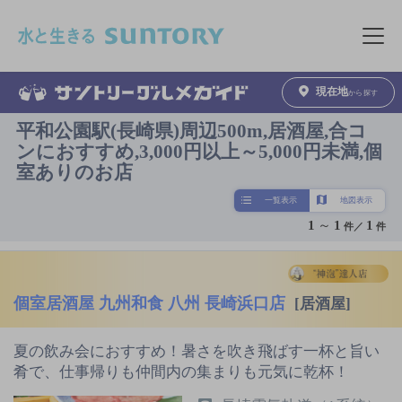
このページの本文へ移動
メニュ
現在地
から探す
平和公園駅(長崎県)周辺500m,居酒屋,合コ
ンにおすすめ,3,000円以上～5,000円未満,個
室ありのお店
一覧表示
地図表示
1
～
1
1
件／
件
個室居酒屋 九州和食 八州 長崎浜口店
[居酒屋]
夏の飲み会におすすめ！暑さを吹き飛ばす一杯と旨い
肴で、仕事帰りも仲間内の集まりも元気に乾杯！