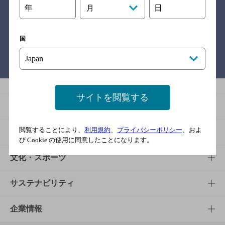
年
日
月
関連リンク
国
バー検索サイト［BAR-NAVI］
サイトを閲覧する
商品
閲覧することにより、
利用規約
、
プライバシーポリシー
、およ
商品TOP
知る・楽しむ
び Cookie の使用に同意したことになります。
商品一覧
知る・楽しむTOP
文化・スポーツ
商品発売情報
キャンペーン
文化・スポーツTOP
サステナビリティ
栄養成分一覧
工場見学
サントリーホール
サステナビリティTOP
企業情報