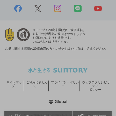
ストップ！20歳未満飲酒・飲酒運転。
妊娠中や授乳期の飲酒はやめましょう。
お酒はなによりも適量です。
のんだあとはリサイクル。
お酒に関する情報の20歳未満の方への転送および共有はご遠慮ください。
サイトマッ
ご利用にあたっ
プライバシーポリシ
ウェブアクセシビリ
プ
て
ー
ティ
ポリシー
新しいウィンドウで開く
Global
COPYRIGHT © SUNTORY HOLDINGS LIMITED.