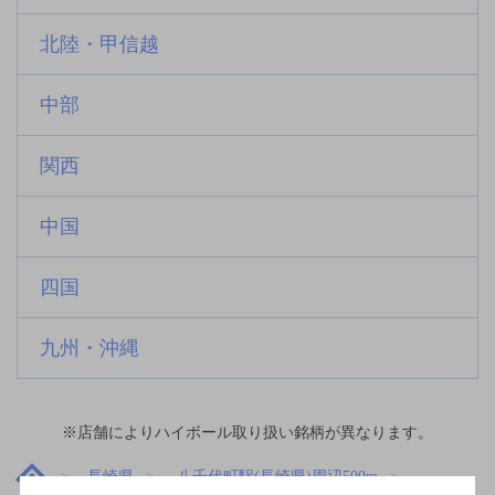
北陸・甲信越
中部
関西
中国
四国
九州・沖縄
※店舗によりハイボール取り扱い銘柄が異なります。
長崎県
八千代町駅(長崎県)周辺500m