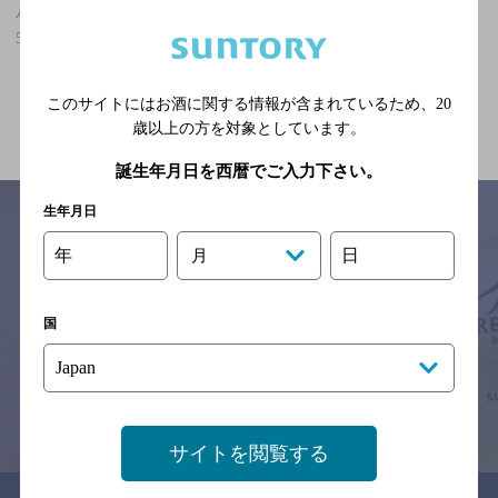
八千代町駅(長崎県)周辺500m,エスニック・無国籍,3,000円以上～
5,000円未満のお店
関連ページ
このサイトにはお酒に関する情報が含まれているため、
20
歳以上の方を対象としています。
誕生年月日を西暦でご入力下さい。
生年月日
年
日
月
サイトマップ
ご意見・ご感想
利用規約
※それぞれのお店のメニューや営業時間などの掲載情報については、
国
予告なしに変更されることがありますので、
念のためお店にご確認の上ご来店くださいますようお願い申し上げま
す。
情報提供：ぐるなび
サイトを閲覧する