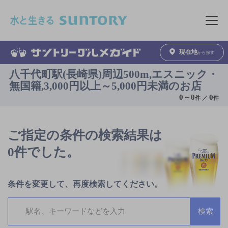
このページの本文へ移動
メニュ
現在地
から探す
八千代町駅(長崎県)周辺500m,エスニック・
無国籍,3,000円以上～5,000円未満のお店
0
～
0
0
件 ／
件
ご指定の条件の検索結果は
0件でした。
条件を変更して、再度検索してください。