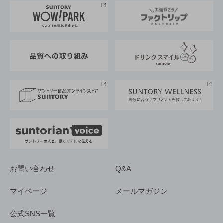
地域情報
サントリーサンバーズ大阪
サントリーが考えるサステナビリティ経営
企業概要
東京サントリーサンゴリアス
ESG情報ポータル
グループ企業一覧
サントリースポーツ
サステナビリティストーリーズ
事業所一覧
採用情報
お問い合わせ
Q&A
マイページ
メールマガジン
公式SNS一覧