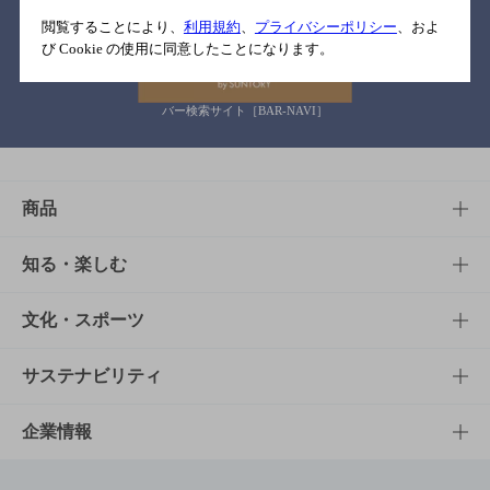
関連リンク
閲覧することにより、
利用規約
、
プライバシーポリシー
、およ
び Cookie の使用に同意したことになります。
バー検索サイト［BAR-NAVI］
商品
商品TOP
知る・楽しむ
商品一覧
知る・楽しむTOP
文化・スポーツ
商品発売情報
キャンペーン
文化・スポーツTOP
サステナビリティ
栄養成分一覧
工場見学
サントリーホール
サステナビリティTOP
企業情報
お料理・お酒レシピ
サントリー美術館
トップメッセージ
企業情報TOP