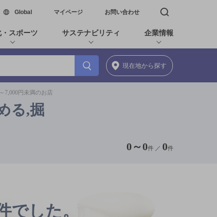
新しいウィンドウで開く
Global
マイページ
お問い合わせ
検索窓を開く
化・スポーツ
サステナビリティ
企業情報
現在地
から探す
～7,000円未満のお店
める,掘
0
～
0
0
件 ／
件
0件でした。