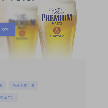
家
池袋 深夜 ご飯
駅 合コン