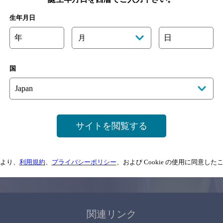
関連ページ
生年月日
年
日
月
国
サイトマップ
ご意見・ご感想
利用規約
サイトを閲覧する
情報については、
予告なしに変更されることがありますので、
念のためお店にご確
より、
利用規約
、
プライバシーポリシー
、および Cookie の使用に同意し
情報提供：ぐるなび
関連リンク