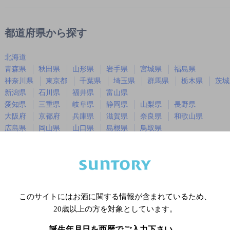
都道府県から探す
北海道
青森県
秋田県
山形県
岩手県
宮城県
福島県
神奈川県
東京都
千葉県
埼玉県
群馬県
栃木県
茨城
新潟県
石川県
福井県
富山県
愛知県
三重県
岐阜県
静岡県
山梨県
長野県
大阪府
京都府
兵庫県
滋賀県
奈良県
和歌山県
広島県
岡山県
山口県
島根県
鳥取県
徳島県
香川県
愛媛県
高知県
福岡県
佐賀県
長崎県
熊本県
大分県
宮崎県
鹿児島
沖縄県
このサイトにはお酒に関する情報が含まれているため、
20歳以上の方を対象としています。
※店舗によりハイボール取り扱い銘
誕生年月日を西暦でご入力下さい。