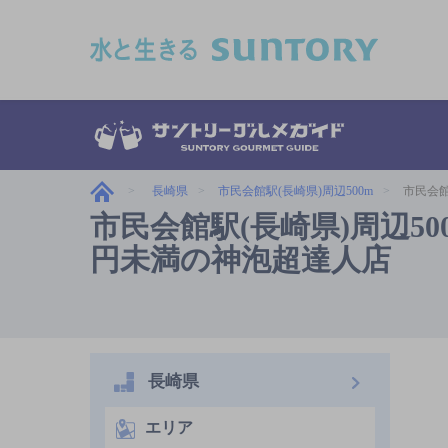
このページの本文へ移動
長崎県
市民会館駅(長崎県)周辺500m
市民会館
市民会館駅(長崎県)周辺500
円未満の神泡超達人店
長崎県
エリア