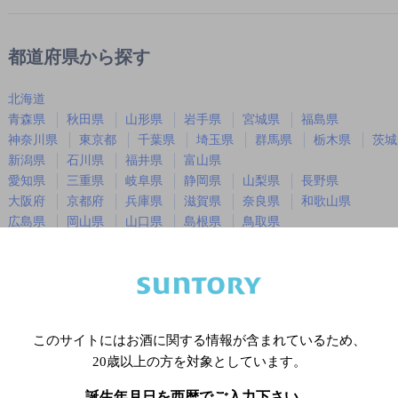
都道府県から探す
北海道
青森県
秋田県
山形県
岩手県
宮城県
福島県
神奈川県
東京都
千葉県
埼玉県
群馬県
栃木県
茨城
新潟県
石川県
福井県
富山県
愛知県
三重県
岐阜県
静岡県
山梨県
長野県
大阪府
京都府
兵庫県
滋賀県
奈良県
和歌山県
広島県
岡山県
山口県
島根県
鳥取県
徳島県
香川県
愛媛県
高知県
福岡県
佐賀県
長崎県
熊本県
大分県
宮崎県
鹿児島
沖縄県
このサイトにはお酒に関する情報が含まれているため、
20歳以上の方を対象としています。
※店舗によりハイボール取り扱い銘
誕生年月日を西暦でご入力下さい。