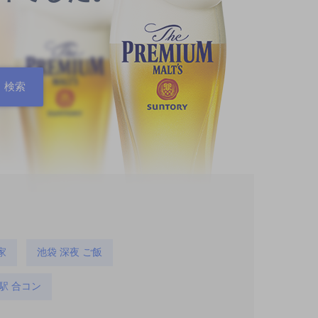
家
池袋 深夜 ご飯
駅 合コン