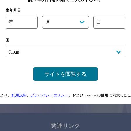
関連ページ
生年月日
年
日
月
国
サイトマップ
ご意見・ご感想
利用規約
サイトを閲覧する
情報については、
予告なしに変更されることがありますので、
念のためお店にご確
より、
利用規約
、
プライバシーポリシー
、および Cookie の使用に同意し
情報提供：ぐるなび
関連リンク