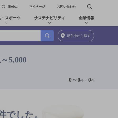
新しいウィンドウで開く
Global
マイページ
お問い合わせ
検索窓を開く
化・スポーツ
サステナビリティ
企業情報
現在地
から探す
5,000
0
～
0
0
件 ／
件
0件でした。