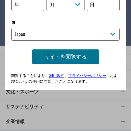
年
日
月
関連リンク
国
バー検索サイト［BAR-NAVI］
サイトを閲覧する
商品
閲覧することにより、
利用規約
、
プライバシーポリシー
、およ
商品TOP
知る・楽しむ
び Cookie の使用に同意したことになります。
商品一覧
知る・楽しむTOP
文化・スポーツ
商品発売情報
キャンペーン
文化・スポーツTOP
サステナビリティ
栄養成分一覧
工場見学
サントリーホール
サステナビリティTOP
企業情報