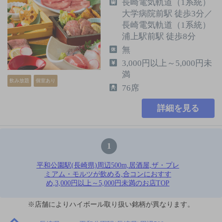
長崎電気軌道（1系統）
大学病院前駅 徒歩3分／
長崎電気軌道（1系統）
浦上駅前駅 徒歩8分
無
3,000円以上～5,000円未
満
飲み放題
個室あり
76席
詳細を見る
1
平和公園駅(長崎県)周辺500m,居酒屋,ザ・プレ
ミアム・モルツが飲める,合コンにおすす
め,3,000円以上～5,000円未満のお店TOP
※店舗によりハイボール取り扱い銘柄が異なります。