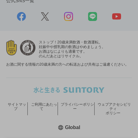
公式SNS一覧
ストップ！20歳未満飲酒・飲酒運転。
妊娠中や授乳期の飲酒はやめましょう。
お酒はなによりも適量です。
のんだあとはリサイクル。
お酒に関する情報の20歳未満の方への転送および共有はご遠慮ください。
サイトマッ
ご利用にあたっ
プライバシーポリシ
ウェブアクセシビリ
プ
て
ー
ティ
ポリシー
新しいウィンドウで開く
Global