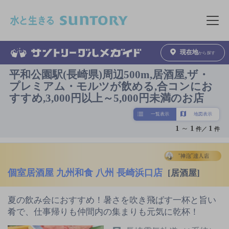
このページの本文へ移動
メニュ
現在地
から探す
平和公園駅(長崎県)周辺500m,居酒屋,ザ・
プレミアム・モルツが飲める,合コンにお
すすめ,3,000円以上～5,000円未満のお店
一覧表示
地図表示
1
～
1
1
件／
件
個室居酒屋 九州和食 八州 長崎浜口店
[居酒屋]
夏の飲み会におすすめ！暑さを吹き飛ばす一杯と旨い
肴で、仕事帰りも仲間内の集まりも元気に乾杯！