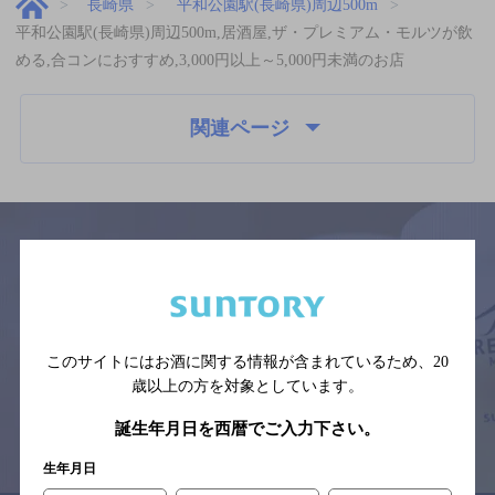
長崎県
平和公園駅(長崎県)周辺500m
平和公園駅(長崎県)周辺500m,居酒屋,ザ・プレミアム・モルツが飲
める,合コンにおすすめ,3,000円以上～5,000円未満のお店
関連ページ
サイトマップ
ご意見・ご感想
利用規約
※それぞれのお店のメニューや営業時間などの掲載情報については、
予告なしに変更されることがありますので、
このサイトにはお酒に関する情報が含まれているため、
20
念のためお店にご確認の上ご来店くださいますようお願い申し上げま
す。
歳以上の方を対象としています。
誕生年月日を西暦でご入力下さい。
情報提供：ぐるなび
生年月日