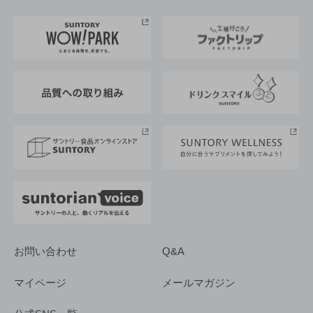
お料理・お酒レシピ
サントリー美術館
トップメッセージ
企業情報TOP
地域情報
サントリーサンバーズ大阪
サントリーが考えるサステナビリティ経営
企業概要
東京サントリーサンゴリアス
ESG情報ポータル
グループ企業一覧
サントリースポーツ
サステナビリティストーリーズ
事業所一覧
採用情報
お問い合わせ
Q&A
マイページ
メールマガジン