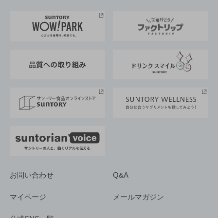
お料理・お酒レシピ
サントリー美術館
トップメッセージ
企業情報TOP
地域情報
サントリーサンバーズ大阪
サントリーが考えるサステナビリティ経営
企業概要
東京サントリーサンゴリアス
ESG情報ポータル
グループ企業一覧
サントリースポーツ
サステナビリティストーリーズ
事業所一覧
採用情報
お問い合わせ
Q&A
マイページ
メールマガジン