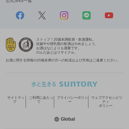
公式SNS一覧
ストップ！20歳未満飲酒・飲酒運転。
妊娠中や授乳期の飲酒はやめましょう。
お酒はなによりも適量です。
のんだあとはリサイクル。
お酒に関する情報の20歳未満の方への転送および共有はご遠慮ください。
サイトマッ
ご利用にあたっ
プライバシーポリシ
ウェブアクセシビリ
プ
て
ー
ティ
ポリシー
新しいウィンドウで開く
Global