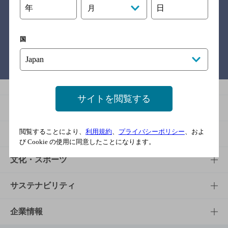
年
日
月
関連リンク
国
バー検索サイト［BAR-NAVI］
サイトを閲覧する
商品
閲覧することにより、
利用規約
、
プライバシーポリシー
、およ
商品TOP
知る・楽しむ
び Cookie の使用に同意したことになります。
商品一覧
知る・楽しむTOP
文化・スポーツ
商品発売情報
キャンペーン
文化・スポーツTOP
サステナビリティ
栄養成分一覧
工場見学
サントリーホール
サステナビリティTOP
企業情報