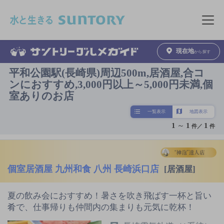
このページの本文へ移動
メニュ
現在地
から探す
平和公園駅(長崎県)周辺500m,居酒屋,合コ
ンにおすすめ,3,000円以上～5,000円未満,個
室ありのお店
一覧表示
地図表示
1
～
1
1
件／
件
個室居酒屋 九州和食 八州 長崎浜口店
[居酒屋]
夏の飲み会におすすめ！暑さを吹き飛ばす一杯と旨い
肴で、仕事帰りも仲間内の集まりも元気に乾杯！