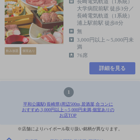
長崎電気軌道（1系統）
大学病院前駅 徒歩3分／
長崎電気軌道（1系統）
浦上駅前駅 徒歩8分
無
3,000円以上～5,000円未
満
飲み放題
個室あり
76席
詳細を見る
1
平和公園駅(長崎県)周辺500m,居酒屋,合コンに
おすすめ,3,000円以上～5,000円未満,個室ありの
お店TOP
※店舗によりハイボール取り扱い銘柄が異なります。