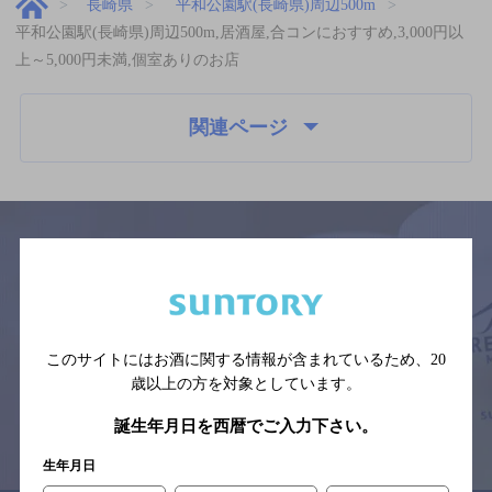
長崎県
平和公園駅(長崎県)周辺500m
平和公園駅(長崎県)周辺500m,居酒屋,合コンにおすすめ,3,000円以
上～5,000円未満,個室ありのお店
関連ページ
サイトマップ
ご意見・ご感想
利用規約
※それぞれのお店のメニューや営業時間などの掲載情報については、
予告なしに変更されることがありますので、
このサイトにはお酒に関する情報が含まれているため、
20
念のためお店にご確認の上ご来店くださいますようお願い申し上げま
す。
歳以上の方を対象としています。
誕生年月日を西暦でご入力下さい。
情報提供：ぐるなび
生年月日