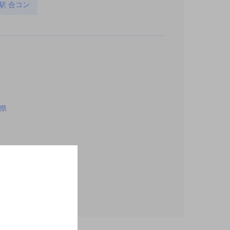
駅 合コン
県
県