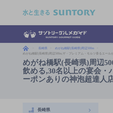
このページの本文へ移動
長崎県
めがね橋駅(長崎県)周辺500m
めがね橋駅(長崎県)周辺500m,ザ・プレミアム・モルツ香るエールが飲
めがね橋駅(長崎県)周辺5
飲める,30名以上の宴会・パー
ーポンありの神泡超達人
長崎県