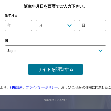
※店舗によりハイボール取り扱い銘
誕生年月日を西暦でご入力下さい。
生年月日
関連ページ
年
日
月
国
サイトを閲覧する
サイトマップ
ご意見・ご感想
利用規約
より、
利用規約
、
プライバシーポリシー
、および Cookie の使用に同意し
情報については、
予告なしに変更されることがありますので、
念のためお店にご確
情報提供：ぐるなび