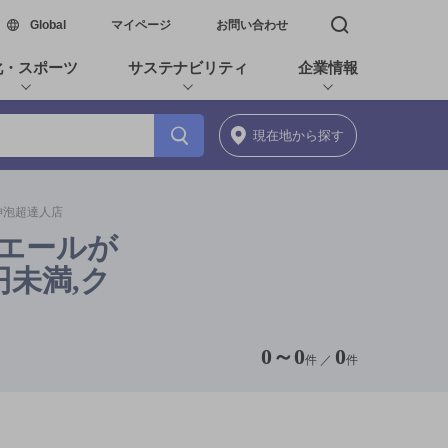
新しいウィンドウで開く
Global
マイページ
お問い合わせ
検索窓を開く
化・スポーツ
サステナビリティ
企業情報
現在地
から探す
の神泡超達人店
るエールが
円未満,ク
0
～
0
0
件 ／
件