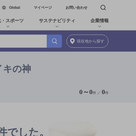
新しいウィンドウで開く
Global
マイページ
お問い合わせ
検索窓を開く
化・スポーツ
サステナビリティ
企業情報
現在地
から探す
イキの神
0
～
0
0
件 ／
件
0件でした。