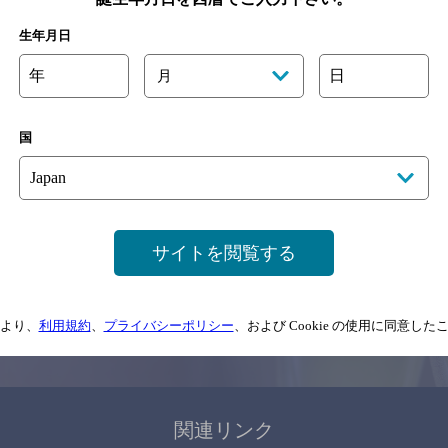
関連ページ
生年月日
年
日
月
国
サイトマップ
ご意見・ご感想
利用規約
サイトを閲覧する
情報については、
予告なしに変更されることがありますので、
念のためお店にご確
より、
利用規約
、
プライバシーポリシー
、および Cookie の使用に同意し
情報提供：ぐるなび
関連リンク