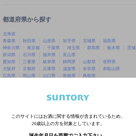
都道府県から探す
北海道
青森県
秋田県
山形県
岩手県
宮城県
福島県
神奈川県
東京都
千葉県
埼玉県
群馬県
栃木県
茨城
新潟県
石川県
福井県
富山県
愛知県
三重県
岐阜県
静岡県
山梨県
長野県
大阪府
京都府
兵庫県
滋賀県
奈良県
和歌山県
広島県
岡山県
山口県
島根県
鳥取県
徳島県
香川県
愛媛県
高知県
福岡県
佐賀県
長崎県
熊本県
大分県
宮崎県
鹿児島
沖縄県
このサイトにはお酒に関する情報が含まれているため、
20歳以上の方を対象としています。
※店舗によりハイボール取り扱い銘
誕生年月日を西暦でご入力下さい。