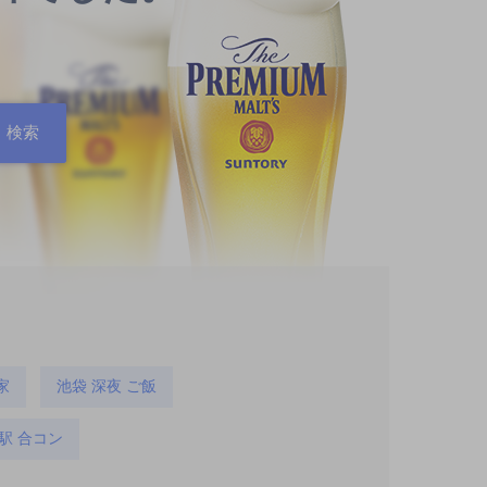
家
池袋 深夜 ご飯
駅 合コン