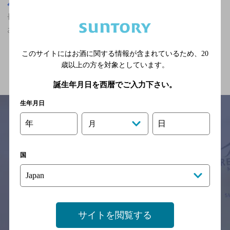
長崎県
長崎県,カフェ,ザ・プレミアム・モルツが飲める,結婚式の2次会に
おすすめ,2,000円以上～3,000円未満の神泡超達人店
このサイトにはお酒に関する情報が含まれているため、
20
関連ページ
歳以上の方を対象としています。
誕生年月日を西暦でご入力下さい。
生年月日
年
日
月
サイトマップ
ご意見・ご感想
利用規約
※それぞれのお店のメニューや営業時間などの掲載情報については、
国
予告なしに変更されることがありますので、
念のためお店にご確認の上ご来店くださいますようお願い申し上げま
す。
情報提供：ぐるなび
サイトを閲覧する