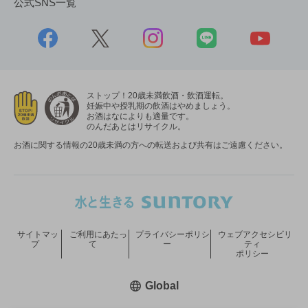
公式SNS一覧
ストップ！20歳未満飲酒・飲酒運転。
妊娠中や授乳期の飲酒はやめましょう。
お酒はなによりも適量です。
のんだあとはリサイクル。
お酒に関する情報の20歳未満の方への転送および共有はご遠慮ください。
サイトマッ
ご利用にあたっ
プライバシーポリシ
ウェブアクセシビリ
プ
て
ー
ティ
ポリシー
新しいウィンドウで開く
Global