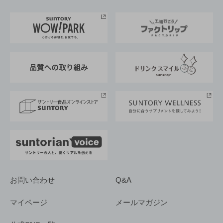
お料理・お酒レシピ
サントリー美術館
トップメッセージ
企業情報TOP
地域情報
サントリーサンバーズ大阪
サントリーが考えるサステナビリティ経営
企業概要
東京サントリーサンゴリアス
ESG情報ポータル
グループ企業一覧
サントリースポーツ
サステナビリティストーリーズ
事業所一覧
採用情報
お問い合わせ
Q&A
マイページ
メールマガジン