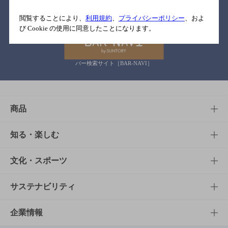
関連リンク
閲覧することにより、
利用規約
、
プライバシーポリシー
、およ
び Cookie の使用に同意したことになります。
バー検索サイト［BAR-NAVI］
商品
商品TOP
知る・楽しむ
商品一覧
知る・楽しむTOP
文化・スポーツ
商品発売情報
キャンペーン
文化・スポーツTOP
サステナビリティ
栄養成分一覧
工場見学
サントリーホール
サステナビリティTOP
企業情報