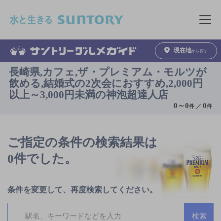
このページの本文へ移動
メニュ
現在地
から探す
長崎県,カフェ,ザ・プレミアム・モルツが
飲める,結婚式の2次会におすすめ,2,000円
以上～3,000円未満の神泡超達人店
0
～
0
0
件 ／
件
ご指定の条件の検索結果は
0件でした。
条件を変更して、再度検索してください。