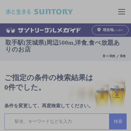
このページの本文へ移動
メニュ
現在地
から探す
取手駅(茨城県)周辺500m,洋食,食べ放題あ
りのお店
0
～
0
0
件 ／
件
ご指定の条件の検索結果は
0件でした。
条件を変更して、再度検索してください。