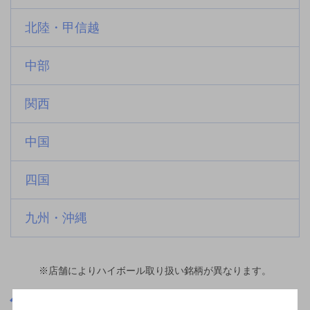
北陸・甲信越
中部
関西
中国
四国
九州・沖縄
※店舗によりハイボール取り扱い銘柄が異なります。
茨城県
取手駅(茨城県)周辺500m