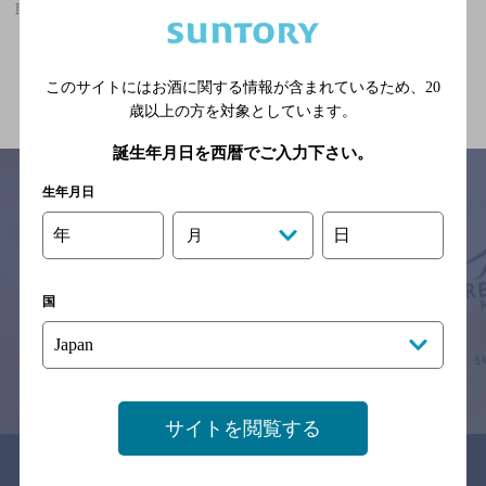
取手駅(茨城県)周辺500m,洋食,食べ放題ありのお店
関連ページ
このサイトにはお酒に関する情報が含まれているため、
20
歳以上の方を対象としています。
誕生年月日を西暦でご入力下さい。
生年月日
年
日
月
サイトマップ
ご意見・ご感想
利用規約
※それぞれのお店のメニューや営業時間などの掲載情報については、
予告なしに変更されることがありますので、
国
念のためお店にご確認の上ご来店くださいますようお願い申し上げま
す。
情報提供：ぐるなび
サイトを閲覧する
関連リンク