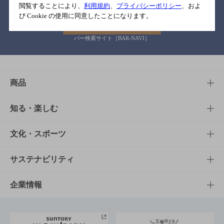
閲覧することにより、
利用規約
、
プライバシーポリシー
、およ
び Cookie の使用に同意したことになります。
バー検索サイト［BAR-NAVI］
商品
商品TOP
知る・楽しむ
商品一覧
知る・楽しむTOP
文化・スポーツ
商品発売情報
キャンペーン
文化・スポーツTOP
サステナビリティ
栄養成分一覧
工場見学
サントリーホール
サステナビリティTOP
企業情報
お料理・お酒レシピ
サントリー美術館
トップメッセージ
企業情報TOP