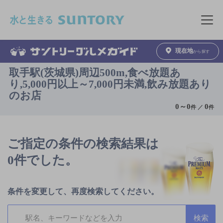
このページの本文へ移動
メニュ
現在地
から探す
取手駅(茨城県)周辺500m,食べ放題あ
り,5,000円以上～7,000円未満,飲み放題あり
のお店
0
～
0
0
件 ／
件
ご指定の条件の検索結果は
0件でした。
条件を変更して、再度検索してください。