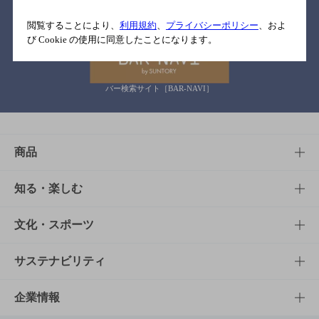
関連リンク
閲覧することにより、
利用規約
、
プライバシーポリシー
、およ
び Cookie の使用に同意したことになります。
バー検索サイト［BAR-NAVI］
商品
商品TOP
知る・楽しむ
商品一覧
知る・楽しむTOP
文化・スポーツ
商品発売情報
キャンペーン
文化・スポーツTOP
サステナビリティ
栄養成分一覧
工場見学
サントリーホール
サステナビリティTOP
企業情報