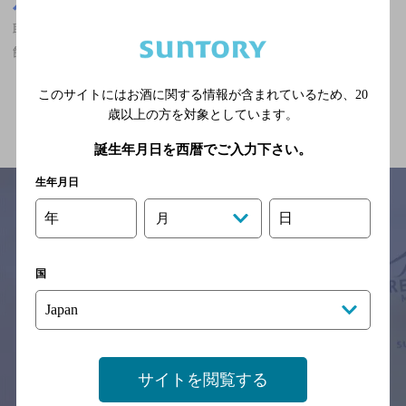
茨城県
取手駅(茨城県)周辺500m
取手駅(茨城県)周辺500m,食べ放題あり,5,000円以上～7,000円未満,
飲み放題ありのお店
このサイトにはお酒に関する情報が含まれているため、
20
関連ページ
歳以上の方を対象としています。
誕生年月日を西暦でご入力下さい。
生年月日
年
日
月
サイトマップ
ご意見・ご感想
利用規約
※それぞれのお店のメニューや営業時間などの掲載情報については、
国
予告なしに変更されることがありますので、
念のためお店にご確認の上ご来店くださいますようお願い申し上げま
す。
情報提供：ぐるなび
サイトを閲覧する