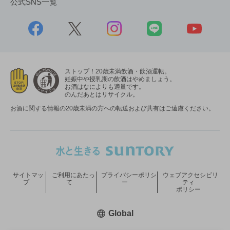
公式SNS一覧
ストップ！20歳未満飲酒・飲酒運転。
妊娠中や授乳期の飲酒はやめましょう。
お酒はなによりも適量です。
のんだあとはリサイクル。
お酒に関する情報の20歳未満の方への転送および共有はご遠慮ください。
サイトマッ
ご利用にあたっ
プライバシーポリシ
ウェブアクセシビリ
プ
て
ー
ティ
ポリシー
新しいウィンドウで開く
Global