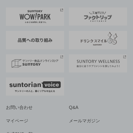
お料理・お酒レシピ
サントリー美術館
トップメッセージ
企業情報TOP
地域情報
サントリーサンバーズ大阪
サントリーが考えるサステナビリティ経営
企業概要
東京サントリーサンゴリアス
ESG情報ポータル
グループ企業一覧
サントリースポーツ
サステナビリティストーリーズ
事業所一覧
採用情報
お問い合わせ
Q&A
マイページ
メールマガジン