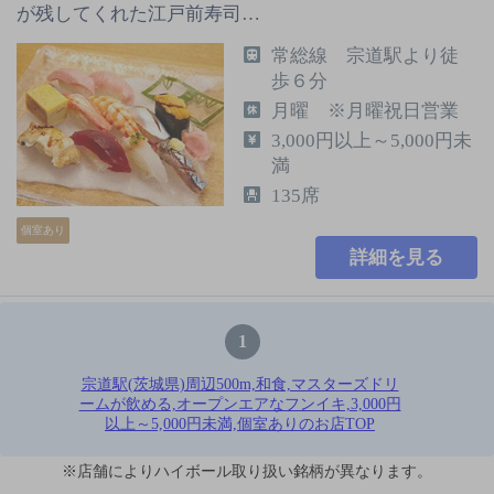
が残してくれた江戸前寿司…
常総線 宗道駅より徒
歩６分
月曜 ※月曜祝日営業
3,000円以上～5,000円未
満
135席
個室あり
詳細を見る
1
宗道駅(茨城県)周辺500m,和食,マスターズドリ
ームが飲める,オープンエアなフンイキ,3,000円
以上～5,000円未満,個室ありのお店TOP
※店舗によりハイボール取り扱い銘柄が異なります。