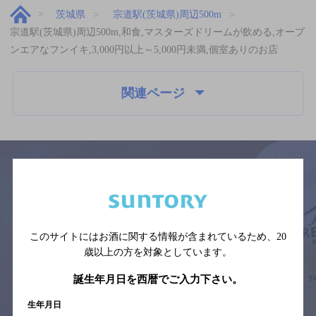
茨城県
宗道駅(茨城県)周辺500m
宗道駅(茨城県)周辺500m,和食,マスターズドリームが飲める,オープ
ンエアなフンイキ,3,000円以上～5,000円未満,個室ありのお店
関連ページ
サイトマップ
ご意見・ご感想
利用規約
※それぞれのお店のメニューや営業時間などの掲載情報については、
予告なしに変更されることがありますので、
このサイトにはお酒に関する情報が含まれているため、
20
念のためお店にご確認の上ご来店くださいますようお願い申し上げま
歳以上の方を対象としています。
す。
誕生年月日を西暦でご入力下さい。
情報提供：ぐるなび
生年月日