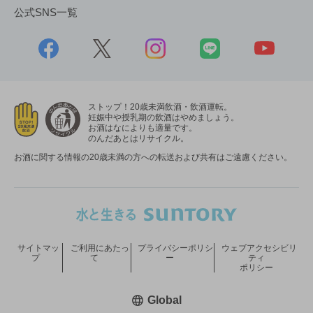
公式SNS一覧
ストップ！20歳未満飲酒・飲酒運転。
妊娠中や授乳期の飲酒はやめましょう。
お酒はなによりも適量です。
のんだあとはリサイクル。
お酒に関する情報の20歳未満の方への転送および共有はご遠慮ください。
サイトマッ
ご利用にあたっ
プライバシーポリシ
ウェブアクセシビリ
プ
て
ー
ティ
ポリシー
新しいウィンドウで開く
Global