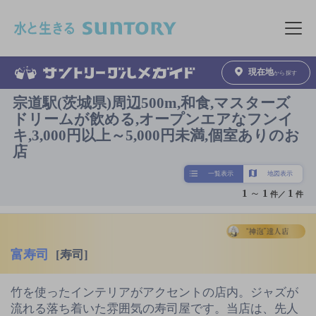
このページの本文へ移動
メニュ
現在地
から探す
宗道駅(茨城県)周辺500m,和食,マスターズ
ドリームが飲める,オープンエアなフンイ
キ,3,000円以上～5,000円未満,個室ありのお
店
一覧表示
地図表示
1
～
1
1
件／
件
富寿司
[寿司]
竹を使ったインテリアがアクセントの店内。ジャズが
流れる落ち着いた雰囲気の寿司屋です。当店は、先人