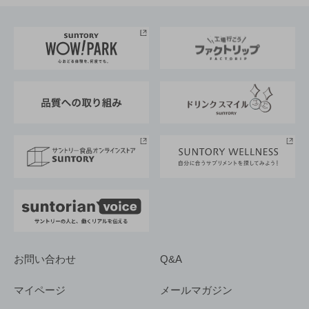
お料理・お酒レシピ
サントリー美術館
トップメッセージ
企業情報TOP
地域情報
サントリーサンバーズ大阪
サントリーが考えるサステナビリティ経営
企業概要
東京サントリーサンゴリアス
ESG情報ポータル
グループ企業一覧
サントリースポーツ
サステナビリティストーリーズ
事業所一覧
採用情報
お問い合わせ
Q&A
マイページ
メールマガジン