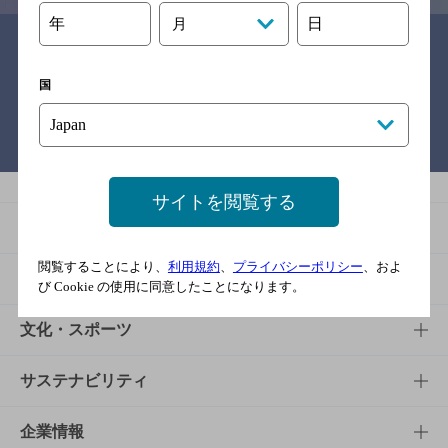
年
日
月
関連リンク
国
バー検索サイト［BAR-NAVI］
サイトを閲覧する
商品
閲覧することにより、
利用規約
、
プライバシーポリシー
、およ
商品TOP
知る・楽しむ
び Cookie の使用に同意したことになります。
商品一覧
知る・楽しむTOP
文化・スポーツ
商品発売情報
キャンペーン
文化・スポーツTOP
サステナビリティ
栄養成分一覧
工場見学
サントリーホール
サステナビリティTOP
企業情報