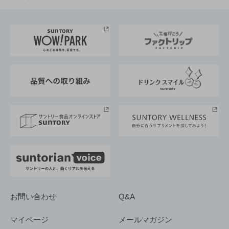
お料理・お酒レシピ
サントリー美術館
トップメッセージ
企業情報TOP
地域情報
サントリーサンバーズ大阪
サントリーが考えるサステナビリティ経営
企業概要
東京サントリーサンゴリアス
ESG情報ポータル
グループ企業一覧
サントリースポーツ
サステナビリティストーリーズ
事業所一覧
採用情報
お問い合わせ
Q&A
マイページ
メールマガジン