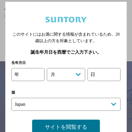
茨城県
宗道駅(茨城県)周辺500m
宗道駅(茨城県)周辺500m,洋食,マスターズドリームが飲める,オープ
ンエアなフンイキ,3,000円以上～5,000円未満,個室ありのお店
このサイトにはお酒に関する情報が含まれているため、
20
歳以上の方を対象としています。
関連ページ
誕生年月日を西暦でご入力下さい。
生年月日
年
日
月
サイトマップ
ご意見・ご感想
利用規約
国
※それぞれのお店のメニューや営業時間などの掲載情報については、
予告なしに変更されることがありますので、
念のためお店にご確認の上ご来店くださいますようお願い申し上げま
す。
情報提供：ぐるなび
サイトを閲覧する