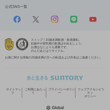
公式SNS一覧
ストップ！20歳未満飲酒・飲酒運転。
妊娠中や授乳期の飲酒はやめましょう。
お酒はなによりも適量です。
のんだあとはリサイクル。
お酒に関する情報の20歳未満の方への転送および共有はご遠慮ください。
サイトマッ
ご利用にあたっ
プライバシーポリシ
ウェブアクセシビリ
プ
て
ー
ティ
ポリシー
新しいウィンドウで開く
Global