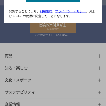
閲覧することにより、
利用規約
、
プライバシーポリシー
、およ
関連リンク
び Cookie の使用に同意したことになります。
バー検索サイト［BAR-NAVI］
商品
商品TOP
知る・楽しむ
商品一覧
知る・楽しむTOP
文化・スポーツ
商品発売情報
キャンペーン
文化・スポーツTOP
サステナビリティ
栄養成分一覧
工場見学
サントリーホール
サステナビリティTOP
企業情報