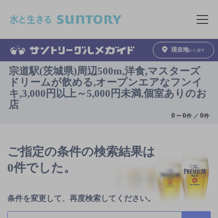
このページの本文へ移動
メニュ
現在地
から探す
宗道駅(茨城県)周辺500m,洋食,マスターズ
ドリームが飲める,オープンエアなフンイ
キ,3,000円以上～5,000円未満,個室ありのお
店
0
～
0
0
件 ／
件
ご指定の条件の検索結果は
0件でした。
条件を変更して、再度検索してください。