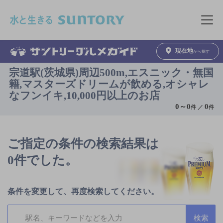
このページの本文へ移動
メニュ
現在地
から探す
宗道駅(茨城県)周辺500m,エスニック・無国
籍,マスターズドリームが飲める,オシャレ
なフンイキ,10,000円以上のお店
0
～
0
0
件 ／
件
ご指定の条件の検索結果は
0件でした。
条件を変更して、再度検索してください。