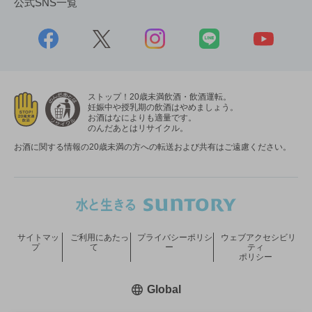
公式SNS一覧
ストップ！20歳未満飲酒・飲酒運転。
妊娠中や授乳期の飲酒はやめましょう。
お酒はなによりも適量です。
のんだあとはリサイクル。
お酒に関する情報の20歳未満の方への転送および共有はご遠慮ください。
サイトマッ
ご利用にあたっ
プライバシーポリシ
ウェブアクセシビリ
プ
て
ー
ティ
ポリシー
新しいウィンドウで開く
Global