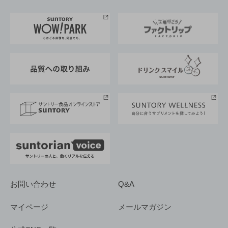
お料理・お酒レシピ
サントリー美術館
トップメッセージ
企業情報TOP
地域情報
サントリーサンバーズ大阪
サントリーが考えるサステナビリティ経営
企業概要
東京サントリーサンゴリアス
ESG情報ポータル
グループ企業一覧
サントリースポーツ
サステナビリティストーリーズ
事業所一覧
採用情報
お問い合わせ
Q&A
マイページ
メールマガジン