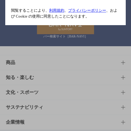
関連リンク
閲覧することにより、
利用規約
、
プライバシーポリシー
、およ
び Cookie の使用に同意したことになります。
バー検索サイト［BAR-NAVI］
商品
商品TOP
知る・楽しむ
商品一覧
知る・楽しむTOP
文化・スポーツ
商品発売情報
キャンペーン
文化・スポーツTOP
サステナビリティ
栄養成分一覧
工場見学
サントリーホール
サステナビリティTOP
企業情報