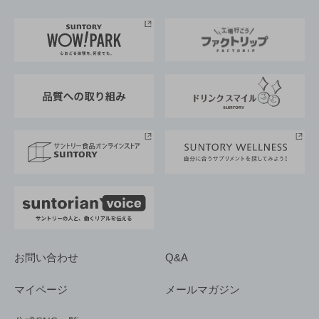
お料理・お酒レシピ
サントリー美術館
トップメッセージ
企業情報TOP
地域情報
サントリーサンバーズ大阪
サントリーが考えるサステナビリティ経営
企業概要
東京サントリーサンゴリアス
ESG情報ポータル
グループ企業一覧
サントリースポーツ
サステナビリティストーリーズ
事業所一覧
採用情報
お問い合わせ
Q&A
マイページ
メールマガジン