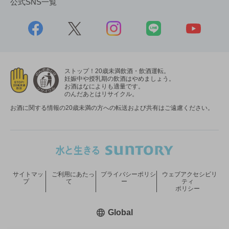
公式SNS一覧
ストップ！20歳未満飲酒・飲酒運転。
妊娠中や授乳期の飲酒はやめましょう。
お酒はなによりも適量です。
のんだあとはリサイクル。
お酒に関する情報の20歳未満の方への転送および共有はご遠慮ください。
サイトマッ
ご利用にあたっ
プライバシーポリシ
ウェブアクセシビリ
プ
て
ー
ティ
ポリシー
新しいウィンドウで開く
Global