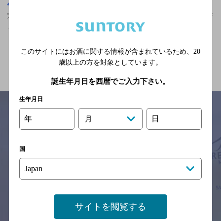
茨城県
宗道駅(茨城県)周辺500m
宗道駅(茨城県)周辺500m,バー,マスターズドリームが飲める,落ち着
くフンイキのお店
このサイトにはお酒に関する情報が含まれているため、
20
関連ページ
歳以上の方を対象としています。
誕生年月日を西暦でご入力下さい。
生年月日
年
日
月
サイトマップ
ご意見・ご感想
利用規約
※それぞれのお店のメニューや営業時間などの掲載情報については、
国
予告なしに変更されることがありますので、
念のためお店にご確認の上ご来店くださいますようお願い申し上げま
す。
情報提供：ぐるなび
サイトを閲覧する