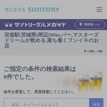
このページの本文へ移動
メニュ
現在地
から探す
宗道駅(茨城県)周辺500m,バー,マスターズ
ドリームが飲める,落ち着くフンイキのお
店
0
～
0
0
件 ／
件
ご指定の条件の検索結果は
0件でした。
条件を変更して、再度検索してください。