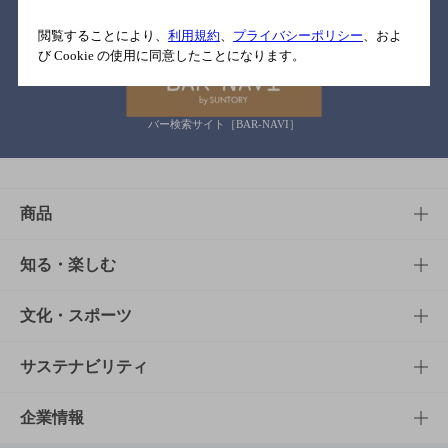
関連リンク
閲覧することにより、
利用規約
、
プライバシーポリシー
、およ
び Cookie の使用に同意したことになります。
バー検索サイト［BAR-NAVI］
商品
商品TOP
知る・楽しむ
商品一覧
知る・楽しむTOP
文化・スポーツ
商品発売情報
キャンペーン
文化・スポーツTOP
サステナビリティ
栄養成分一覧
工場見学
サントリーホール
サステナビリティTOP
企業情報