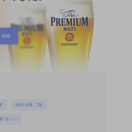
家
池袋 深夜 ご飯
駅 合コン