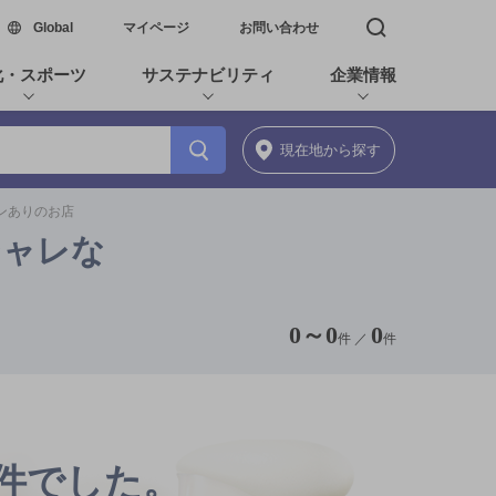
新しいウィンドウで開く
Global
マイページ
お問い合わせ
検索窓を開く
化・スポーツ
サステナビリティ
企業情報
現在地
から探す
ポンありのお店
シャレな
0
～
0
0
件 ／
件
0件でした。