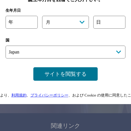
関連ページ
生年月日
年
日
月
国
サイトマップ
ご意見・ご感想
利用規約
サイトを閲覧する
情報については、
予告なしに変更されることがありますので、
念のためお店にご確
より、
利用規約
、
プライバシーポリシー
、および Cookie の使用に同意し
情報提供：ぐるなび
関連リンク