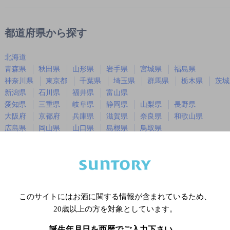
都道府県から探す
北海道
青森県
秋田県
山形県
岩手県
宮城県
福島県
神奈川県
東京都
千葉県
埼玉県
群馬県
栃木県
茨城
新潟県
石川県
福井県
富山県
愛知県
三重県
岐阜県
静岡県
山梨県
長野県
大阪府
京都府
兵庫県
滋賀県
奈良県
和歌山県
広島県
岡山県
山口県
島根県
鳥取県
徳島県
香川県
愛媛県
高知県
福岡県
佐賀県
長崎県
熊本県
大分県
宮崎県
鹿児島
沖縄県
このサイトにはお酒に関する情報が含まれているため、
20歳以上の方を対象としています。
※店舗によりハイボール取り扱い銘
誕生年月日を西暦でご入力下さい。