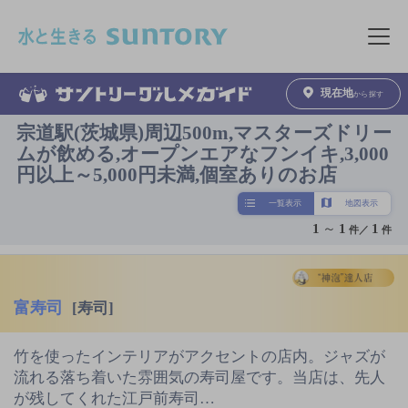
このページの本文へ移動
メニュ
現在地
から探す
宗道駅(茨城県)周辺500m,マスターズドリー
ムが飲める,オープンエアなフンイキ,3,000
円以上～5,000円未満,個室ありのお店
一覧表示
地図表示
1
～
1
1
件／
件
富寿司
[寿司]
竹を使ったインテリアがアクセントの店内。ジャズが
流れる落ち着いた雰囲気の寿司屋です。当店は、先人
が残してくれた江戸前寿司…