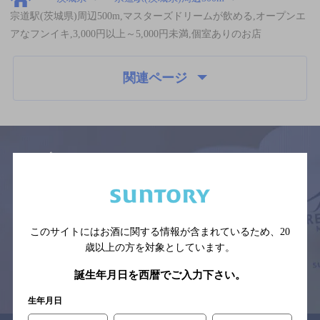
宗道駅(茨城県)周辺500m,マスターズドリームが飲める,オープンエ
アなフンイキ,3,000円以上～5,000円未満,個室ありのお店
関連ページ
サイトマップ
ご意見・ご感想
利用規約
※それぞれのお店のメニューや営業時間などの掲載情報については、
予告なしに変更されることがありますので、
このサイトにはお酒に関する情報が含まれているため、
20
念のためお店にご確認の上ご来店くださいますようお願い申し上げま
す。
歳以上の方を対象としています。
誕生年月日を西暦でご入力下さい。
情報提供：ぐるなび
生年月日