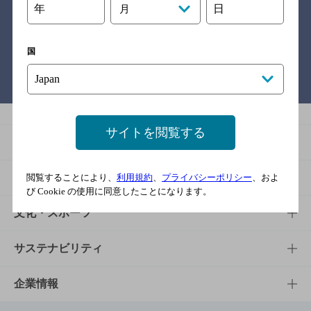
年
日
月
関連リンク
国
バー検索サイト［BAR-NAVI］
サイトを閲覧する
商品
商品TOP
知る・楽しむ
閲覧することにより、
利用規約
、
プライバシーポリシー
、およ
び Cookie の使用に同意したことになります。
商品一覧
知る・楽しむTOP
文化・スポーツ
商品発売情報
キャンペーン
文化・スポーツTOP
サステナビリティ
栄養成分一覧
工場見学
サントリーホール
サステナビリティTOP
企業情報