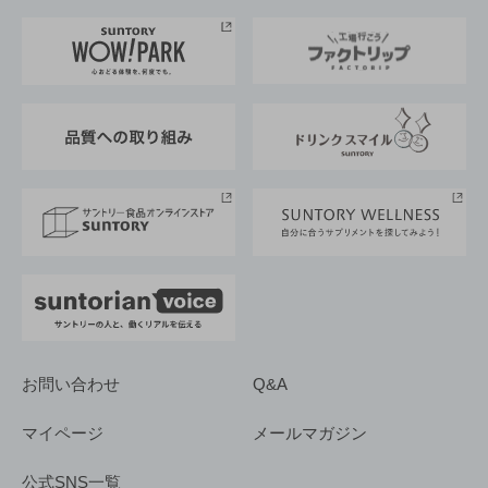
お料理・お酒レシピ
サントリー美術館
トップメッセージ
企業情報TOP
地域情報
サントリーサンバーズ大阪
サントリーが考えるサステナビリティ経営
企業概要
東京サントリーサンゴリアス
ESG情報ポータル
グループ企業一覧
サントリースポーツ
サステナビリティストーリーズ
事業所一覧
採用情報
お問い合わせ
Q&A
マイページ
メールマガジン
公式SNS一覧