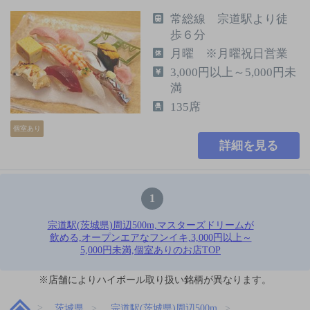
常総線 宗道駅より徒
歩６分
月曜 ※月曜祝日営業
3,000円以上～5,000円未
満
135席
個室あり
詳細を見る
1
宗道駅(茨城県)周辺500m,マスターズドリームが
飲める,オープンエアなフンイキ,3,000円以上～
5,000円未満,個室ありのお店TOP
※店舗によりハイボール取り扱い銘柄が異なります。
茨城県
宗道駅(茨城県)周辺500m