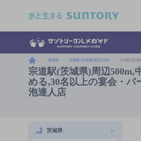
このページの本文へ移動
茨城県
宗道駅(茨城県)周辺500m
宗道駅(茨城
宗道駅(茨城県)周辺500
める,30名以上の宴会・パー
泡達人店
茨城県