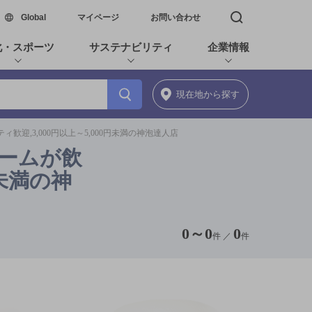
新しいウィンドウで開く
Global
マイページ
お問い合わせ
検索窓を開く
化・スポーツ
サステナビリティ
企業情報
現在地
から探す
歓迎,3,000円以上～5,000円未満の神泡達人店
リームが飲
円未満の神
0
～
0
0
件 ／
件