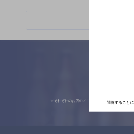
※それぞれのお店のメニューや営業時間などの掲載
閲覧することに