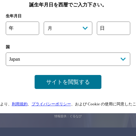
誕生年月日を西暦でご入力下さい。
生年月日
関連ページ
年
日
月
国
サイトを閲覧する
サイトマップ
ご意見・ご感想
利用規約
情報については、
予告なしに変更されることがありますので、
念のためお店にご確
より、
利用規約
、
プライバシーポリシー
、および Cookie の使用に同意し
情報提供：ぐるなび