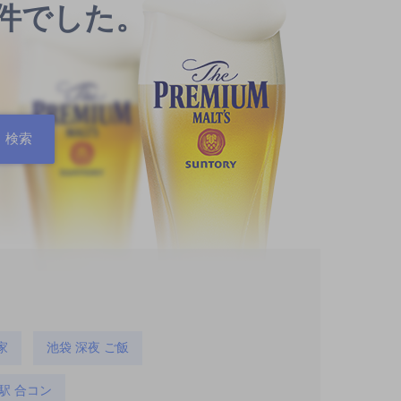
0件でした。
家
池袋 深夜 ご飯
駅 合コン