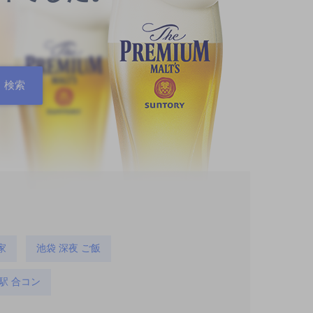
家
池袋 深夜 ご飯
駅 合コン