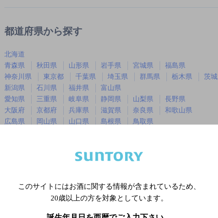
都道府県から探す
北海道
青森県
秋田県
山形県
岩手県
宮城県
福島県
神奈川県
東京都
千葉県
埼玉県
群馬県
栃木県
茨城
新潟県
石川県
福井県
富山県
愛知県
三重県
岐阜県
静岡県
山梨県
長野県
大阪府
京都府
兵庫県
滋賀県
奈良県
和歌山県
広島県
岡山県
山口県
島根県
鳥取県
徳島県
香川県
愛媛県
高知県
福岡県
佐賀県
長崎県
熊本県
大分県
宮崎県
鹿児島
沖縄県
このサイトにはお酒に関する情報が含まれているため、
20歳以上の方を対象としています。
※店舗によりハイボール取り扱い銘
誕生年月日を西暦でご入力下さい。