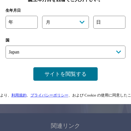
関連ページ
生年月日
年
日
月
国
サイトマップ
ご意見・ご感想
利用規約
サイトを閲覧する
情報については、
予告なしに変更されることがありますので、
念のためお店にご確
より、
利用規約
、
プライバシーポリシー
、および Cookie の使用に同意し
情報提供：ぐるなび
関連リンク