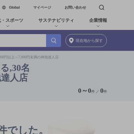
新しいウィンドウで開く
Global
マイページ
お問い合わせ
検索窓を開く
化・スポーツ
サステナビリティ
企業情報
現在地
から探す
00円以上～7,000円未満の神泡達人店
,30名
泡達人店
0
～
0
0
件 ／
件
0件でした。