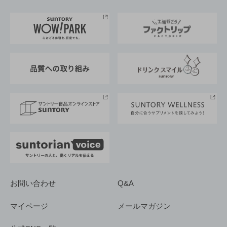
お料理・お酒レシピ
サントリー美術館
トップメッセージ
企業情報TOP
地域情報
サントリーサンバーズ大阪
サントリーが考えるサステナビリティ経営
企業概要
東京サントリーサンゴリアス
ESG情報ポータル
グループ企業一覧
サントリースポーツ
サステナビリティストーリーズ
事業所一覧
採用情報
お問い合わせ
Q&A
マイページ
メールマガジン