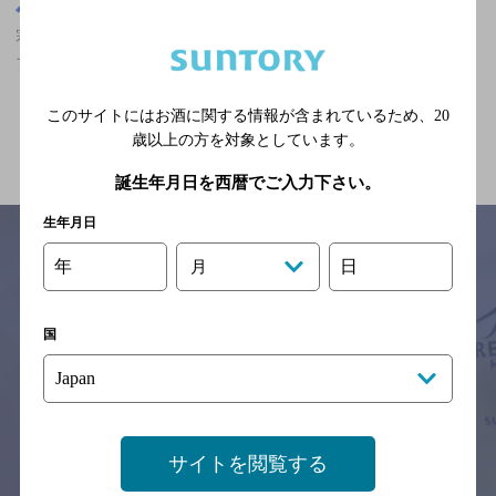
茨城県
宗道駅(茨城県)周辺500m
宗道駅(茨城県)周辺500m,マスターズドリームが飲める,オシャレな
フンイキ,クーポンありの神泡達人店
このサイトにはお酒に関する情報が含まれているため、
20
関連ページ
歳以上の方を対象としています。
誕生年月日を西暦でご入力下さい。
生年月日
年
日
月
サイトマップ
ご意見・ご感想
利用規約
※それぞれのお店のメニューや営業時間などの掲載情報については、
国
予告なしに変更されることがありますので、
念のためお店にご確認の上ご来店くださいますようお願い申し上げま
す。
情報提供：ぐるなび
サイトを閲覧する