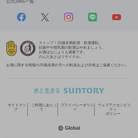
公式SNS一覧
ストップ！20歳未満飲酒・飲酒運転。
妊娠中や授乳期の飲酒はやめましょう。
お酒はなによりも適量です。
のんだあとはリサイクル。
お酒に関する情報の20歳未満の方への転送および共有はご遠慮ください。
サイトマッ
ご利用にあたっ
プライバシーポリシ
ウェブアクセシビリ
プ
て
ー
ティ
ポリシー
新しいウィンドウで開く
Global