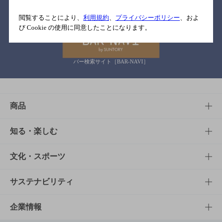
関連リンク
閲覧することにより、
利用規約
、
プライバシーポリシー
、およ
び Cookie の使用に同意したことになります。
バー検索サイト［BAR-NAVI］
商品
商品TOP
知る・楽しむ
商品一覧
知る・楽しむTOP
文化・スポーツ
商品発売情報
キャンペーン
文化・スポーツTOP
サステナビリティ
栄養成分一覧
工場見学
サントリーホール
サステナビリティTOP
企業情報