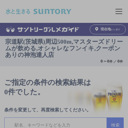
このページの本文へ移動
メニュ
現在地
から探す
宗道駅(茨城県)周辺500m,マスターズドリー
ムが飲める,オシャレなフンイキ,クーポン
ありの神泡達人店
0
～
0
0
件 ／
件
ご指定の条件の検索結果は
0件でした。
条件を変更して、再度検索してください。