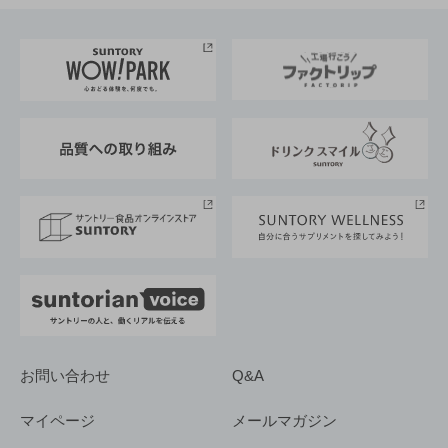
お料理・お酒レシピ
サントリー美術館
トップメッセージ
企業情報TOP
地域情報
サントリーサンバーズ大阪
サントリーが考えるサステナビリティ経営
企業概要
東京サントリーサンゴリアス
ESG情報ポータル
グループ企業一覧
サントリースポーツ
サステナビリティストーリーズ
事業所一覧
採用情報
お問い合わせ
Q&A
マイページ
メールマガジン