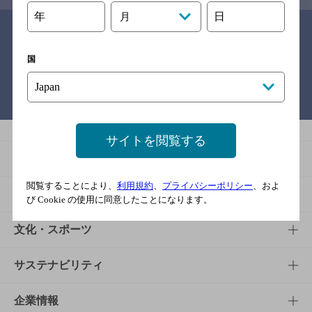
年
日
月
関連リンク
国
バー検索サイト［BAR-NAVI］
サイトを閲覧する
商品
閲覧することにより、
利用規約
、
プライバシーポリシー
、およ
商品TOP
知る・楽しむ
び Cookie の使用に同意したことになります。
商品一覧
知る・楽しむTOP
文化・スポーツ
商品発売情報
キャンペーン
文化・スポーツTOP
サステナビリティ
栄養成分一覧
工場見学
サントリーホール
サステナビリティTOP
企業情報