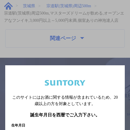
茨城県
宗道駅(茨城県)周辺500m
宗道駅(茨城県)周辺500m,マスターズドリームが飲める,オープンエ
アなフンイキ,3,000円以上～5,000円未満,個室ありの神泡達人店
関連ページ
サイトマップ
ご意見・ご感想
利用規約
※それぞれのお店のメニューや営業時間などの掲載情報については、
予告なしに変更されることがありますので、
このサイトにはお酒に関する情報が含まれているため、
20
念のためお店にご確認の上ご来店くださいますようお願い申し上げま
歳以上の方を対象としています。
す。
誕生年月日を西暦でご入力下さい。
情報提供：ぐるなび
生年月日