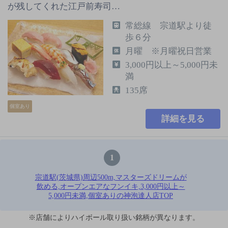
が残してくれた江戸前寿司…
常総線 宗道駅より徒
歩６分
月曜 ※月曜祝日営業
3,000円以上～5,000円未
満
135席
個室あり
詳細を見る
1
宗道駅(茨城県)周辺500m,マスターズドリームが
飲める,オープンエアなフンイキ,3,000円以上～
5,000円未満,個室ありの神泡達人店TOP
※店舗によりハイボール取り扱い銘柄が異なります。