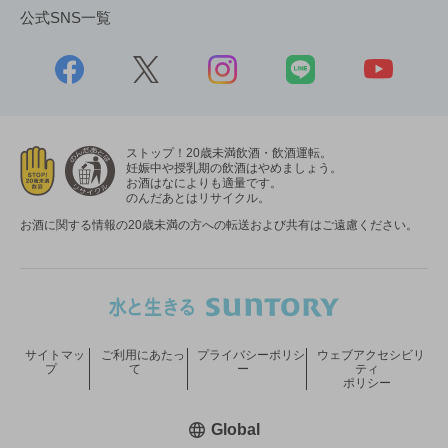
公式SNS一覧
ストップ！20歳未満飲酒・飲酒運転。
妊娠中や授乳期の飲酒はやめましょう。
お酒はなによりも適量です。
のんだあとはリサイクル。
お酒に関する情報の20歳未満の方への転送および共有はご遠慮ください。
サイトマッ
ご利用にあたっ
プライバシーポリシ
ウェブアクセシビリ
プ
て
ー
ティ
ポリシー
新しいウィンドウで開く
Global