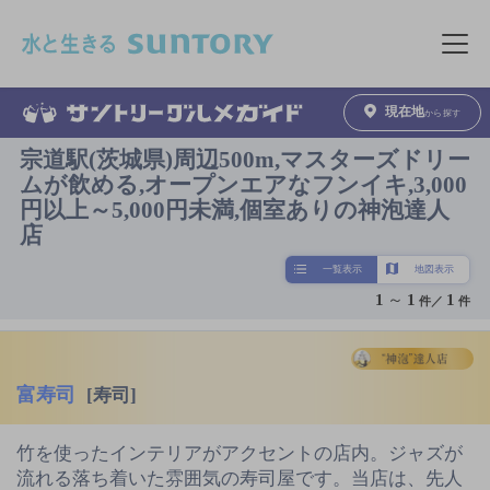
このページの本文へ移動
メニュ
現在地
から探す
宗道駅(茨城県)周辺500m,マスターズドリー
ムが飲める,オープンエアなフンイキ,3,000
円以上～5,000円未満,個室ありの神泡達人
店
一覧表示
地図表示
1
～
1
1
件／
件
富寿司
[寿司]
竹を使ったインテリアがアクセントの店内。ジャズが
流れる落ち着いた雰囲気の寿司屋です。当店は、先人