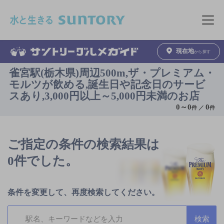
このページの本文へ移動
メニュ
現在地
から探す
雀宮駅(栃木県)周辺500m,ザ・プレミアム・
モルツが飲める,誕生日や記念日のサービ
スあり,3,000円以上～5,000円未満のお店
0
～
0
0
件 ／
件
ご指定の条件の検索結果は
0件でした。
条件を変更して、再度検索してください。