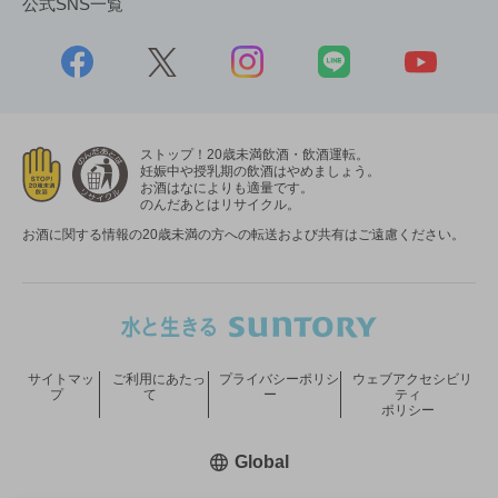
公式SNS一覧
ストップ！20歳未満飲酒・飲酒運転。
妊娠中や授乳期の飲酒はやめましょう。
お酒はなによりも適量です。
のんだあとはリサイクル。
お酒に関する情報の20歳未満の方への転送および共有はご遠慮ください。
サイトマッ
ご利用にあたっ
プライバシーポリシ
ウェブアクセシビリ
プ
て
ー
ティ
ポリシー
新しいウィンドウで開く
Global