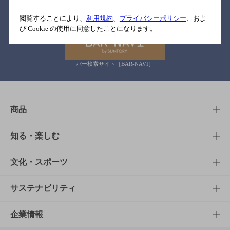
関連リンク
閲覧することにより、
利用規約
、
プライバシーポリシー
、およ
び Cookie の使用に同意したことになります。
バー検索サイト［BAR-NAVI］
商品
商品TOP
知る・楽しむ
商品一覧
知る・楽しむTOP
文化・スポーツ
商品発売情報
キャンペーン
文化・スポーツTOP
サステナビリティ
栄養成分一覧
工場見学
サントリーホール
サステナビリティTOP
企業情報