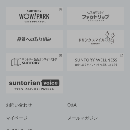
お料理・お酒レシピ
サントリー美術館
トップメッセージ
企業情報TOP
地域情報
サントリーサンバーズ大阪
サントリーが考えるサステナビリティ経営
企業概要
東京サントリーサンゴリアス
ESG情報ポータル
グループ企業一覧
サントリースポーツ
サステナビリティストーリーズ
事業所一覧
採用情報
お問い合わせ
Q&A
マイページ
メールマガジン