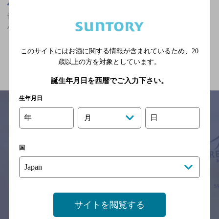
栃木県
雀宮駅(栃木県)周辺500m
雀宮駅(栃木県)周辺500m,ザ・プレミアム・モルツが飲める,誕生日
や記念日のサービスあり,3,000円以上～5,000円未満のお店
このサイトにはお酒に関する情報が含まれているため、
20
関連ページ
歳以上の方を対象としています。
誕生年月日を西暦でご入力下さい。
生年月日
年
日
月
サイトマップ
ご意見・ご感想
利用規約
※それぞれのお店のメニューや営業時間などの掲載情報については、
国
予告なしに変更されることがありますので、
念のためお店にご確認の上ご来店くださいますようお願い申し上げま
す。
情報提供：ぐるなび
サイトを閲覧する