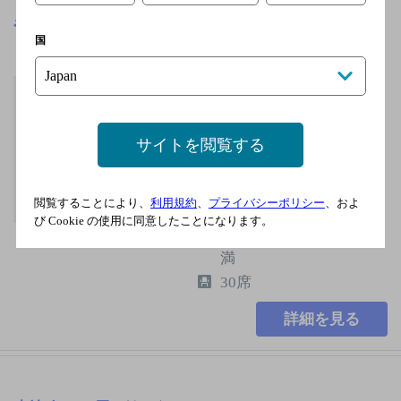
やきとり いっちゃん
[焼き鳥]
国
東急東横線 中目黒駅
／東京メトロ日比谷
線 中目黒駅／東急東
サイトを閲覧する
横線 代官山駅／東京
メトロ日比谷線 恵比
寿駅
閲覧することにより、
利用規約
、
プライバシーポリシー
、およ
無休
び Cookie の使用に同意したことになります。
5,000円以上～7,000円未
満
30席
詳細を見る