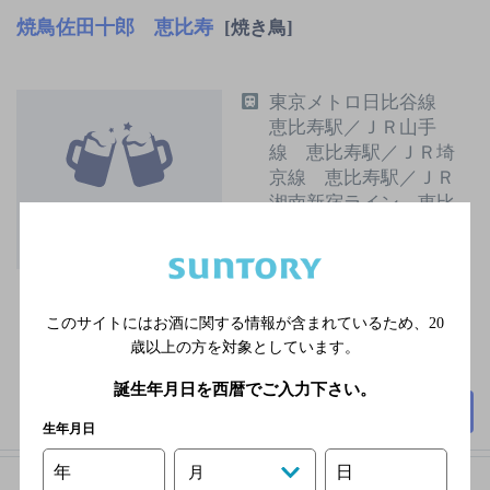
焼鳥佐田十郎 恵比寿
[焼き鳥]
東京メトロ日比谷線
恵比寿駅／ＪＲ山手
線 恵比寿駅／ＪＲ埼
京線 恵比寿駅／ＪＲ
湘南新宿ライン 恵比
寿駅／東急東横線 代
官山駅
無休
2,000円以上～3,000円未
このサイトにはお酒に関する情報が含まれているため、
20
満
歳以上の方を対象としています。
40席
誕生年月日を西暦でご入力下さい。
詳細を見る
生年月日
年
日
月