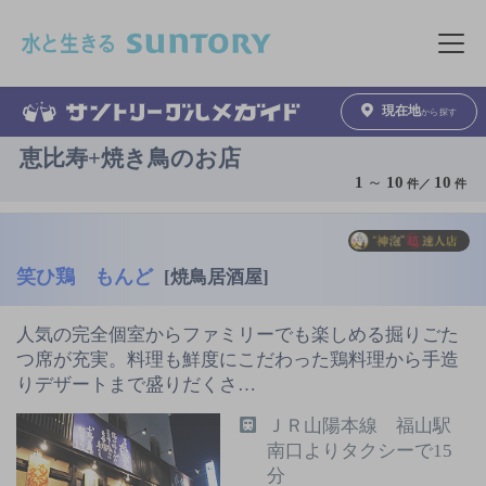
このページの本文へ移動
メニュ
現在地
から探す
恵比寿+焼き鳥のお店
1
～
10
10
件／
件
笑ひ鶏 もんど
[焼鳥居酒屋]
人気の完全個室からファミリーでも楽しめる掘りごた
つ席が充実。料理も鮮度にこだわった鶏料理から手造
りデザートまで盛りだくさ…
ＪＲ山陽本線 福山駅
南口よりタクシーで15
分