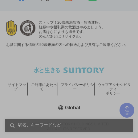
ストップ！20歳未満飲酒・飲酒運転。
妊娠中や授乳期の飲酒はやめましょう。
お酒はなによりも適量です。
のんだあとはリサイクル。
お酒に関する情報の20歳未満の方への転送および共有はご遠慮ください。
サイトマッ
ご利用にあたっ
プライバシーポリシ
ウェブアクセシビリ
プ
て
ー
ティ
ポリシー
新しいウィンドウで開く
Global
COPYRIGHT © SUNTORY HOLDINGS LIMITED.
ALL RIGHTS RESERVED.