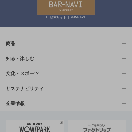
バー検索サイト［BAR-NAVI］
商品
商品TOP
知る・楽しむ
商品一覧
知る・楽しむTOP
文化・スポーツ
商品発売情報
キャンペーン
文化・スポーツTOP
サステナビリティ
栄養成分一覧
工場見学
サントリーホール
サステナビリティTOP
企業情報
お料理・お酒レシピ
サントリー美術館
トップメッセージ
企業情報TOP
地域情報
サントリーサンバーズ大阪