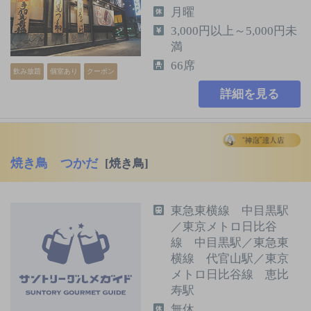
月曜
3,000円以上～5,000円未
満
66席
飲み放題
個室あり
クーポン
詳細を見る
焼き鳥 つかだ
[焼き鳥]
東急東横線 中目黒駅
／東京メトロ日比谷
線 中目黒駅／東急東
横線 代官山駅／東京
メトロ日比谷線 恵比
寿駅
無休