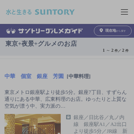
このページの本文へ移動
メニュ
現在地
から探す
東京+夜景+グルメのお店
1
～
2
2
件／
件
中華 個室 銀座 芳園
[中華料理]
東京メトロ銀座駅より徒歩5分。銀座7丁目、すずらん
通りにある中華、広東料理のお店。ゆったりと上質な
空気が漂う中、実力派の…
銀座／日比谷／丸ノ内
線 銀座駅A1／A2出口
より徒歩5分／JR線 新