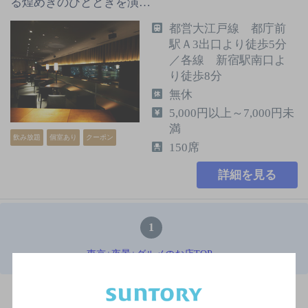
る煌めきのひとときを演…
都営大江戸線 都庁前
駅Ａ3出口より徒歩5分
／各線 新宿駅南口よ
り徒歩8分
無休
5,000円以上～7,000円未
満
飲み放題
個室あり
クーポン
150席
詳細を見る
1
東京+夜景+グルメのお店TOP
※店舗によりハイボール取り扱い銘柄が異なります。