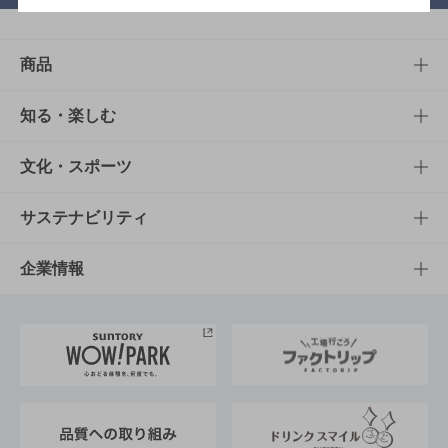
商品
商品TOP
知る・楽しむ
商品一覧
知る・楽しむTOP
文化・スポーツ
商品発売情報
キャンペーン
文化・スポーツTOP
サステナビリティ
栄養成分一覧
工場見学
サントリーホール
サステナビリティTOP
企業情報
お料理・お酒レシピ
サントリー美術館
トップメッセージ
企業情報TOP
地域情報
サントリーサンバーズ大阪
サントリーが考えるサステナビリティ経営
企業概要
東京サントリーサンゴリアス
ESG情報ポータル
グループ企業一覧