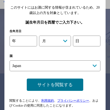
東京+夜景+グルメのフリーワード検索
このサイトにはお酒に関する情報が含まれているため、
20
歳以上の方を対象としています。
誕生年月日を西暦でご入力下さい。
サイトマップ
ご意見・ご感想
利用規約
生年月日
※それぞれのお店のメニューや営業時間などの掲載情報については、
年
日
月
予告なしに変更されることがありますので、
念のためお店にご確認の上ご来店くださいますようお願い申し上げま
す。
国
情報提供：ぐるなび
関連リンク
サイトを閲覧する
閲覧することにより、
利用規約
、
プライバシーポリシー
、およ
バー検索サイト［BAR-NAVI］
び Cookie の使用に同意したことになります。