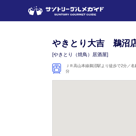
やきとり大吉 鵜沼
[やきとり（焼鳥）居酒屋]
ＪＲ高山本線鵜沼駅より徒歩で2分／名
分