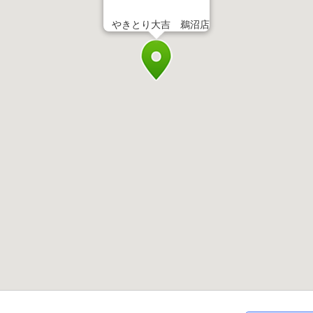
やきとり大吉 鵜沼店