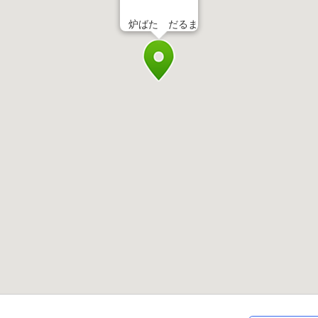
炉ばた だるま