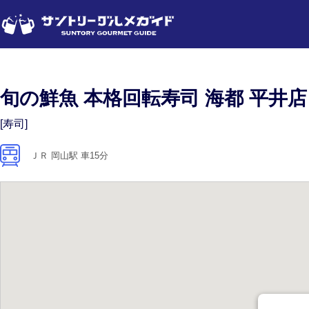
旬の鮮魚 本格回転寿司 海都 平井店
[寿司]
ＪＲ 岡山駅 車15分