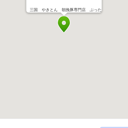
三国 やきとん 朝挽豚専門店 ぶった