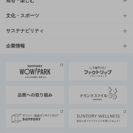
商品TOP
知る・楽しむ
商品一覧
知る・楽しむTOP
文化・スポーツ
商品発売情報
キャンペーン
文化・スポーツTOP
サステナビリティ
栄養成分一覧
工場見学
サントリーホール
サステナビリティTOP
企業情報
お料理・お酒レシピ
サントリー美術館
トップメッセージ
企業情報TOP
地域情報
サントリーサンバーズ大阪
サントリーが考えるサステナビリティ経営
企業概要
東京サントリーサンゴリアス
ESG情報ポータル
グループ企業一覧
サントリースポーツ
サステナビリティストーリーズ
事業所一覧
採用情報