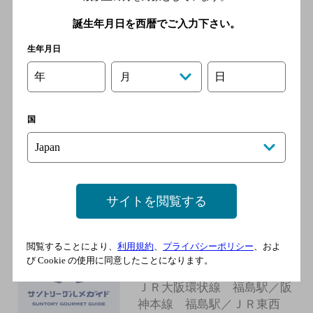
線 新福島駅／京阪中之島
線 中之島駅／阪神本線 野
誕生年月日を西暦でご入力下さい。
田駅
生年月日
年
日
月
もろみ庵
[居酒屋]
国
ＪＲ大阪環状線 福島駅／阪
神本線 福島駅／ＪＲ東西
線 新福島駅／京阪中之島
線 中之島駅／ＪＲ東西線
北新地駅
サイトを閲覧する
ニュー台所ＴＯＺＡＮ堂
閲覧することにより、
利用規約
、
プライバシーポリシー
、およ
び Cookie の使用に同意したことになります。
[居酒屋]
ＪＲ大阪環状線 福島駅／阪
神本線 福島駅／ＪＲ東西