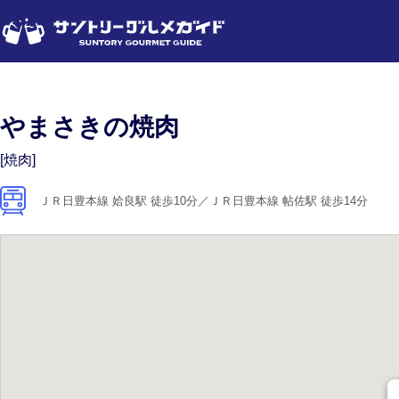
やまさきの焼肉
[焼肉]
ＪＲ日豊本線 姶良駅 徒歩10分／ＪＲ日豊本線 帖佐駅 徒歩14分