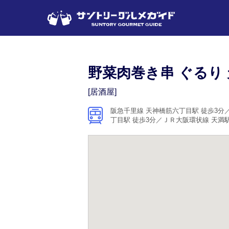
野菜肉巻き串 ぐるり
[居酒屋]
阪急千里線 天神橋筋六丁目駅 徒歩3分
丁目駅 徒歩3分／ＪＲ大阪環状線 天満駅