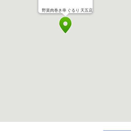
野菜肉巻き串 ぐるり 天五店