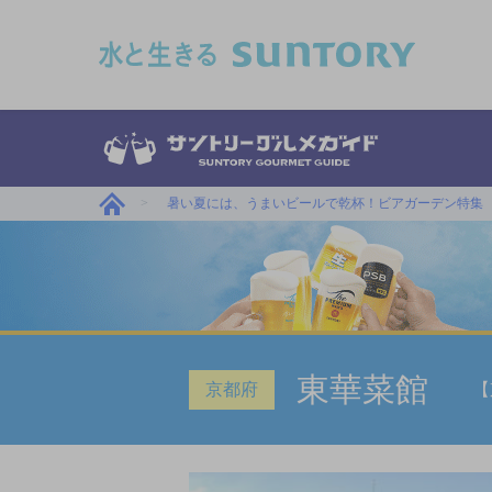
このページの本文へ移動
暑い夏には、うまいビールで乾杯！ビアガーデン特集
東華菜館
京都府
【