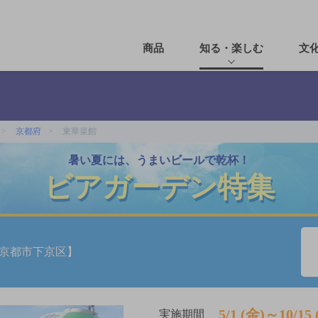
商品
知る・楽しむ
文
京都府
東華菜館
暑い夏には、うまいビールで乾杯！
ビアガーデン特集
京都市下京区】
5/1 (金)～10/15 
実施期間