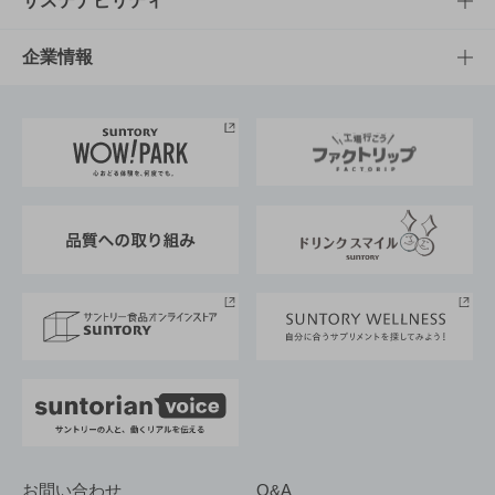
サステナビリティ
栄養成分一覧
工場見学
サントリーホール
サステナビリティTOP
企業情報
お料理・お酒レシピ
サントリー美術館
トップメッセージ
企業情報TOP
地域情報
サントリーサンバーズ大阪
サントリーが考えるサステナビリティ経営
企業概要
東京サントリーサンゴリアス
ESG情報ポータル
グループ企業一覧
サントリースポーツ
サステナビリティストーリーズ
事業所一覧
採用情報
お問い合わせ
Q&A