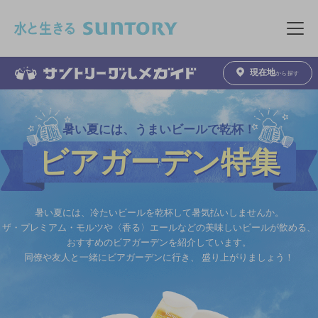
このページの本文へ移動
メニュ
現在地
から探す
暑い夏には、うまいビールで乾杯！
ビアガーデン特集
暑い夏には、冷たいビールを乾杯して暑気払いしませんか。
ザ・プレミアム・モルツや〈香る〉エールなどの美味しいビールが飲める、
おすすめのビアガーデンを紹介しています。
同僚や友人と一緒にビアガーデンに行き、
盛り上がりましょう！