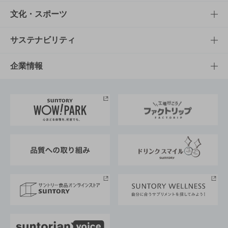
商品一覧
知る・楽しむTOP
文化・スポーツ
商品発売情報
キャンペーン
文化・スポーツTOP
サステナビリティ
栄養成分一覧
工場見学
サントリーホール
サステナビリティTOP
企業情報
お料理・お酒レシピ
サントリー美術館
トップメッセージ
企業情報TOP
地域情報
サントリーサンバーズ大阪
サントリーが考えるサステナビリティ経営
企業概要
東京サントリーサンゴリアス
ESG情報ポータル
グループ企業一覧
サントリースポーツ
サステナビリティストーリーズ
事業所一覧
採用情報