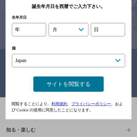
※それぞれのお店のメニューや営業時間などの掲載情報については、
誕生年月日を西暦でご入力下さい。
予告なしに変更されることがありますので、
念のためお店にご確認の上ご来店くださいますようお願い申し上げま
生年月日
す。
年
日
月
情報提供：ぐるなび
国
関連リンク
サイトを閲覧する
バー検索サイト［BAR-NAVI］
閲覧することにより、
利用規約
、
プライバシーポリシー
、およ
び Cookie の使用に同意したことになります。
商品
商品TOP
知る・楽しむ