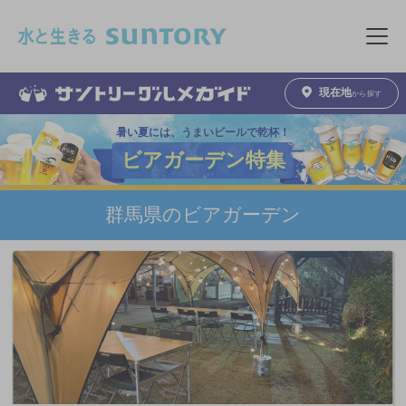
このページの本文へ移動
メニュ
現在地
から探す
暑い夏には、うまいビールで乾杯！
ビアガーデン特集
群馬県のビアガーデン