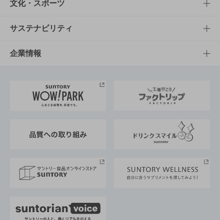
商品一覧
知る・楽しむTOP
文化・スポーツ
商品発売情報
キャンペーン
文化・スポーツTOP
サステナビリティ
栄養成分一覧
工場見学
サントリーホール
サステナビリティTOP
企業情報
お料理・お酒レシピ
サントリー美術館
トップメッセージ
企業情報TOP
地域情報
サントリーサンバーズ大阪
サントリーが考えるサステナビリティ経営
企業概要
東京サントリーサンゴリアス
ESG情報ポータル
グループ企業一覧
サントリースポーツ
サステナビリティストーリーズ
事業所一覧
採用情報