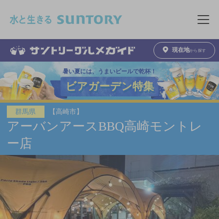
このページの本文へ移動
メニュ
現在地
から探す
暑い夏には、うまいビールで乾杯！
ビアガーデン特集
【高崎市】
群馬県
アーバンアースBBQ高崎モントレ
ー店