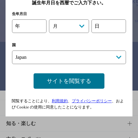
予告なしに変更されることがありますので、
誕生年月日を西暦でご入力下さい。
念のためお店にご確認の上ご来店くださいますようお願い申し上げま
す。
生年月日
情報提供：ぐるなび
年
日
月
国
関連リンク
サイトを閲覧する
バー検索サイト［BAR-NAVI］
閲覧することにより、
利用規約
、
プライバシーポリシー
、およ
び Cookie の使用に同意したことになります。
商品
商品TOP
知る・楽しむ