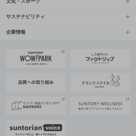
商品一覧
知る・楽しむTOP
文化・スポーツ
商品発売情報
キャンペーン
文化・スポーツTOP
サステナビリティ
栄養成分一覧
工場見学
サントリーホール
サステナビリティTOP
企業情報
お料理・お酒レシピ
サントリー美術館
トップメッセージ
企業情報TOP
地域情報
サントリーサンバーズ大阪
サントリーが考えるサステナビリティ経営
企業概要
東京サントリーサンゴリアス
ESG情報ポータル
グループ企業一覧
サントリースポーツ
サステナビリティストーリーズ
事業所一覧
採用情報