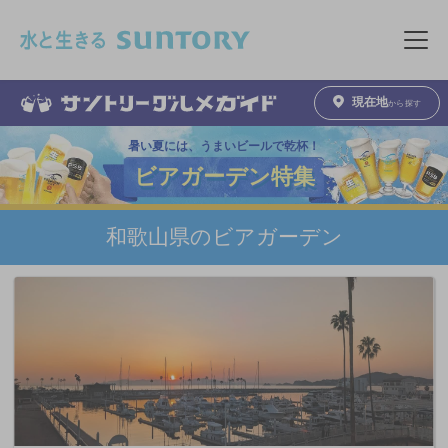
このページの本文へ移動
メニュ
現在地
から探す
暑い夏には、うまいビールで乾杯！
ビアガーデン特集
和歌山県のビアガーデン