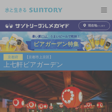
このページの本文へ移動
メニュ
現在地
から探す
暑い夏には、うまいビールで乾杯！
ビアガーデン特集
【京都市上京区】
京都府
上七軒ビアガーデン