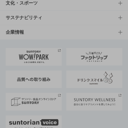
商品一覧
知る・楽しむTOP
文化・スポーツ
商品発売情報
キャンペーン
文化・スポーツTOP
サステナビリティ
栄養成分一覧
工場見学
サントリーホール
サステナビリティTOP
企業情報
お料理・お酒レシピ
サントリー美術館
トップメッセージ
企業情報TOP
地域情報
サントリーサンバーズ大阪
サントリーが考えるサステナビリティ経営
企業概要
東京サントリーサンゴリアス
ESG情報ポータル
グループ企業一覧
サントリースポーツ
サステナビリティストーリーズ
事業所一覧
採用情報