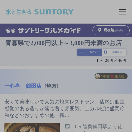
このページの本文へ移動
メニュ
現在地
から探す
青森県で2,000円以上～3,000円未満のお店
一覧表示
地図表示
1
～
20
46
件／
件
一心亭 鶴田店
[焼肉]
安くて美味しいで人気の焼肉レストラン。店内は個室
感覚のある造りが落ち着く雰囲気。上カルビに盛岡冷
麺などのおすすめの他、鶴…
ＪＲ陸奥鶴田駅より徒