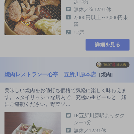
歩14分
無休／※12/31休
2,000円以上～3,000円未
満
12席
詳細を見る
焼肉レストラン一心亭 五所川原本店
[焼肉]
美味しい焼肉をお値打ち価格で気軽に楽しく味わえま
す。スタイリッシュな店内で、究極の生ビールと一緒
にご堪能ください。野菜ソ…
JR五所川原駅よりタク
シー5分
無休／12/31休