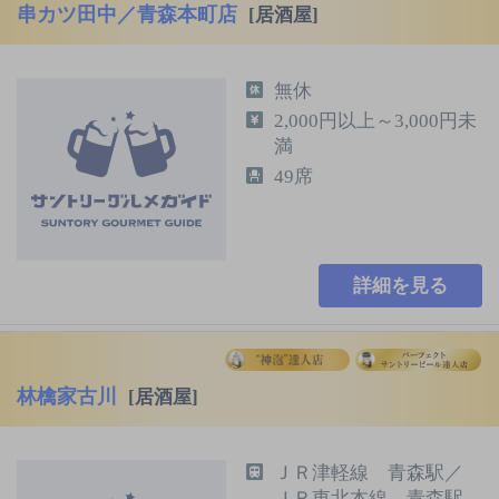
串カツ田中／青森本町店
[居酒屋]
無休
2,000円以上～3,000円未
満
49席
詳細を見る
林檎家古川
[居酒屋]
ＪＲ津軽線 青森駅／
ＪＲ東北本線 青森駅