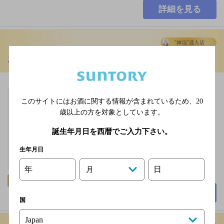
詳細を見る
お料理とお酒の店 花ごころ
[居酒屋]
JR八戸線 本八戸駅 南口
このサイトにはお酒に関する情報が含まれているため、
20
徒歩12分
歳以上の方を対象としています。
毎週日曜日※不定休
2,000円以上～3,000円未
誕生年月日を西暦でご入力下さい。
満
生年月日
37席
年
日
月
飲み放題
詳細を見る
国