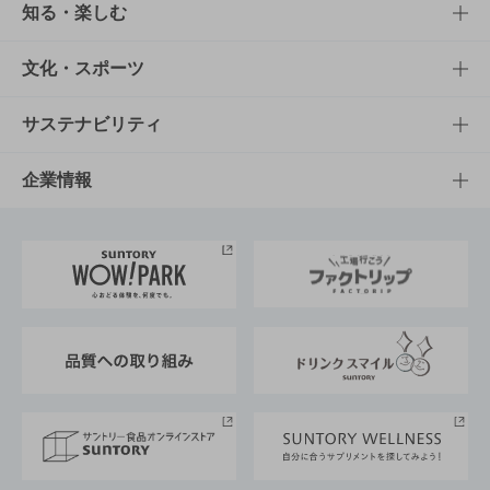
商品TOP
知る・楽しむ
商品一覧
知る・楽しむTOP
文化・スポーツ
商品発売情報
キャンペーン
文化・スポーツTOP
サステナビリティ
栄養成分一覧
工場見学
サントリーホール
サステナビリティTOP
企業情報
お料理・お酒レシピ
サントリー美術館
トップメッセージ
企業情報TOP
地域情報
サントリーサンバーズ大阪
サントリーが考えるサステナビリティ経営
企業概要
東京サントリーサンゴリアス
ESG情報ポータル
グループ企業一覧
サントリースポーツ
サステナビリティストーリーズ
事業所一覧
採用情報