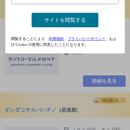
さんきゅー
[居酒屋]
サイトを閲覧する
月曜
2,000円以上～3,000円未
閲覧することにより、
利用規約
、
プライバシーポリシー
、およ
び Cookie の使用に同意したことになります。
満
80席
詳細を見る
ギンダコサカバハチノ
[居酒屋]
ＪＲ八戸線 本八戸駅