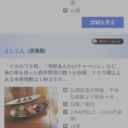
満
42席
詳細を見る
よしじん
[居酒屋]
「イカのワタ焼」「海鮮あんかけチャーハン」など、
海の幸を使った創作料理の数々が自慢。１００種以上
ある本格焼酎は１杯３５０…
弘南鉄道大鰐線 中央
弘前駅より徒歩４分
日曜／祝日
2,000円以上～3,000円未
満
18席