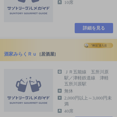
10席
詳細を見る
酒家みらくＲｕ
[居酒屋]
ＪＲ五能線 五所川原
駅／津軽鉄道線 津軽
五所川原駅
無休
2,000円以上～3,000円未
満
40席