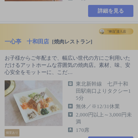
詳細を見る
一心亭 十和田店
[焼肉レストラン]
お子様からご年配まで、幅広い世代の方にご利用いた
だけるアットホームな雰囲気の焼肉店。素材、味、安
心安全をモットーに、こだ…
東北新幹線 七戸十和
田駅南口よりタクシー1
5分
無休／※12/31休業
2,000円以上～3,000円未
満
170席
個室あり