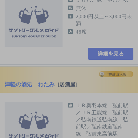
無休
2,000円以上～3,000円未
満
46席
詳細を見る
津軽の酒処 わたみ
[居酒屋]
ＪＲ奥羽本線 弘前駅
／ＪＲ五能線 弘前駅
／弘南鉄道弘南線 弘
前駅／弘南鉄道弘南
線 弘前東高前駅