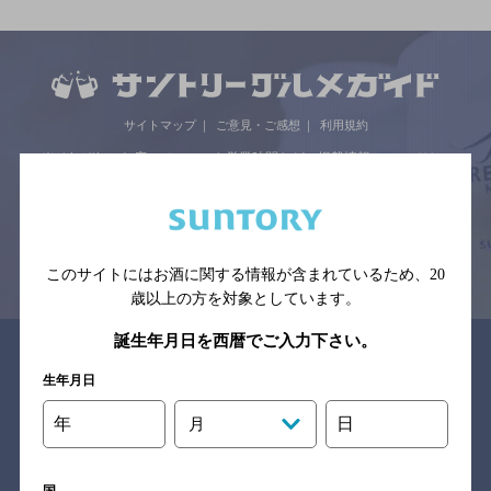
サイトマップ
ご意見・ご感想
利用規約
※それぞれのお店のメニューや営業時間などの掲載情報については、
予告なしに変更されることがありますので、
念のためお店にご確認の上ご来店くださいますようお願い申し上げま
す。
情報提供：ぐるなび
このサイトにはお酒に関する情報が含まれているため、
20
歳以上の方を対象としています。
誕生年月日を西暦でご入力下さい。
関連リンク
生年月日
年
日
月
バー検索サイト［BAR-NAVI］
国