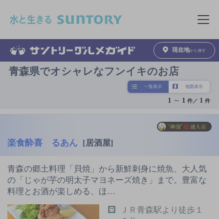
このページの本文へ移動
メニュ
現在地
から探す
青森県でオシャレなフンイキのお店
一覧表示
地図表示
1
～
1
1
件／
件
楽食酔喜 るあん
[居酒屋]
青森の郷土料理「貝焼」から新鮮刺身に焼魚、大人気
の「じゃが芋の明太子マヨネーズ焼き」まで。豊富な
料理とお酒が楽しめる、ほ…
ＪＲ青森駅より徒歩１