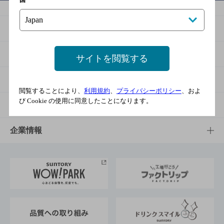
商品
商品TOP
知る・楽しむ
サイトを閲覧する
商品一覧
知る・楽しむTOP
文化・スポーツ
閲覧することにより、
利用規約
、
プライバシーポリシー
、およ
び Cookie の使用に同意したことになります。
商品発売情報
キャンペーン
文化・スポーツTOP
サステナビリティ
栄養成分一覧
工場見学
サントリーホール
サステナビリティTOP
企業情報
お料理・お酒レシピ
サントリー美術館
トップメッセージ
企業情報TOP
地域情報
サントリーサンバーズ大阪
サントリーが考えるサステナビリティ経営
企業概要
東京サントリーサンゴリアス
ESG情報ポータル
グループ企業一覧