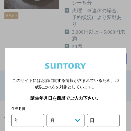
シー５分
火曜 ※連休の場合、
個室あり
予約状況により変動あ
り
3,000円以上～5,000円未
満
29席
詳細を見る
このサイトにはお酒に関する情報が含まれているため、
20
1
歳以上の方を対象としています。
青森県で女性に人気のお店TOP
誕生年月日を西暦でご入力下さい。
※店舗によりハイボール取り扱い銘柄が異なります。
生年月日
青森県
青森県で女性に人気のお店
年
日
月