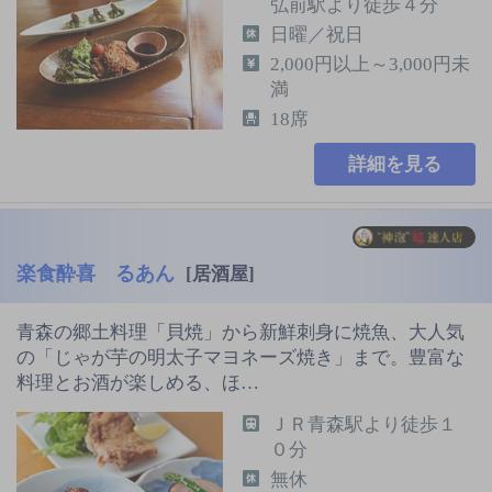
弘前駅より徒歩４分
日曜／祝日
2,000円以上～3,000円未
満
18席
詳細を見る
楽食酔喜 るあん
[居酒屋]
青森の郷土料理「貝焼」から新鮮刺身に焼魚、大人気
の「じゃが芋の明太子マヨネーズ焼き」まで。豊富な
料理とお酒が楽しめる、ほ…
ＪＲ青森駅より徒歩１
０分
無休