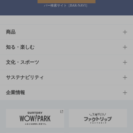
バー検索サイト［BAR-NAVI］
商品
商品TOP
知る・楽しむ
商品一覧
知る・楽しむTOP
文化・スポーツ
商品発売情報
キャンペーン
文化・スポーツTOP
サステナビリティ
栄養成分一覧
工場見学
サントリーホール
サステナビリティTOP
企業情報
お料理・お酒レシピ
サントリー美術館
トップメッセージ
企業情報TOP
地域情報
サントリーサンバーズ大阪
サントリーが考えるサステナビリティ経営
企業概要