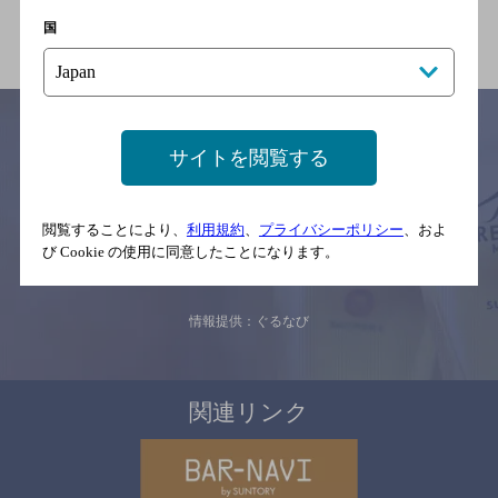
関連ページ
国
サイトを閲覧する
サイトマップ
ご意見・ご感想
利用規約
※それぞれのお店のメニューや営業時間などの掲載情報については、
閲覧することにより、
利用規約
、
プライバシーポリシー
、およ
予告なしに変更されることがありますので、
び Cookie の使用に同意したことになります。
念のためお店にご確認の上ご来店くださいますようお願い申し上げま
す。
情報提供：ぐるなび
関連リンク