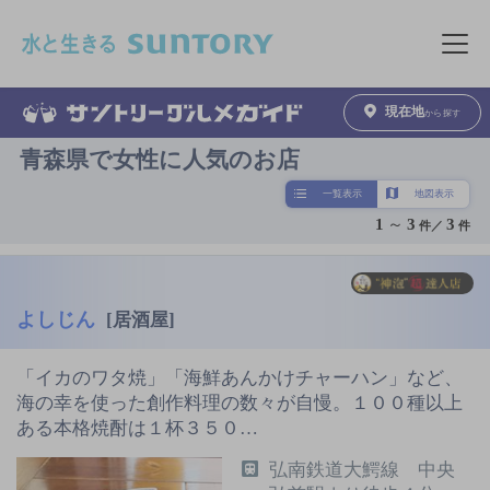
このページの本文へ移動
メニュ
現在地
から探す
青森県で女性に人気のお店
一覧表示
地図表示
1
～
3
3
件／
件
よしじん
[居酒屋]
「イカのワタ焼」「海鮮あんかけチャーハン」など、
海の幸を使った創作料理の数々が自慢。１００種以上
ある本格焼酎は１杯３５０…
弘南鉄道大鰐線 中央