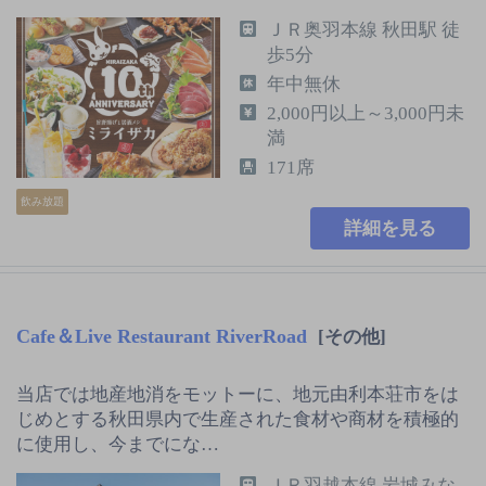
ＪＲ奥羽本線 秋田駅 徒
歩5分
年中無休
2,000円以上～3,000円未
満
171席
飲み放題
詳細を見る
Cafe＆Live Restaurant RiverRoad
[その他]
当店では地産地消をモットーに、地元由利本荘市をは
じめとする秋田県内で生産された食材や商材を積極的
に使用し、今までにな…
ＪＲ羽越本線 岩城みな