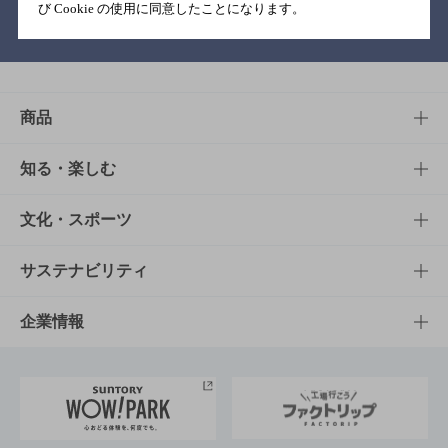
び Cookie の使用に同意したことになります。
バー検索サイト［BAR-NAVI］
商品
商品TOP
知る・楽しむ
商品一覧
知る・楽しむTOP
文化・スポーツ
商品発売情報
キャンペーン
文化・スポーツTOP
サステナビリティ
栄養成分一覧
工場見学
サントリーホール
サステナビリティTOP
企業情報
お料理・お酒レシピ
サントリー美術館
トップメッセージ
企業情報TOP
地域情報
サントリーサンバーズ大阪
サントリーが考えるサステナビリティ経営
企業概要