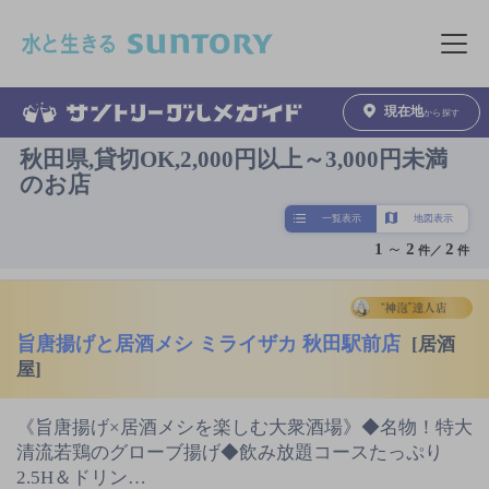
このページの本文へ移動
メニュ
現在地
から探す
秋田県,貸切OK,2,000円以上～3,000円未満
のお店
一覧表示
地図表示
1
～
2
2
件／
件
旨唐揚げと居酒メシ ミライザカ 秋田駅前店
[居酒
屋]
《旨唐揚げ×居酒メシを楽しむ大衆酒場》◆名物！特大
清流若鶏のグローブ揚げ◆飲み放題コースたっぷり
2.5H＆ドリン…