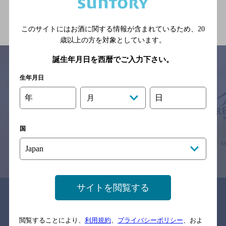
関連ページ
このサイトにはお酒に関する情報が含まれているため、
20
歳以上の方を対象としています。
誕生年月日を西暦でご入力下さい。
生年月日
サイトマップ
ご意見・ご感想
利用規約
年
日
月
※それぞれのお店のメニューや営業時間などの掲載情報については、
予告なしに変更されることがありますので、
念のためお店にご確認の上ご来店くださいますようお願い申し上げま
す。
国
情報提供：ぐるなび
サイトを閲覧する
関連リンク
閲覧することにより、
利用規約
、
プライバシーポリシー
、およ