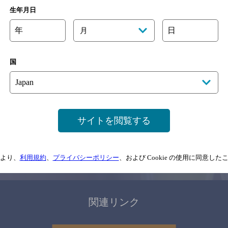
関連ページ
生年月日
年
日
月
国
サイトマップ
ご意見・ご感想
利用規約
サイトを閲覧する
情報については、
予告なしに変更されることがありますので、
念のためお店にご確
より、
利用規約
、
プライバシーポリシー
、および Cookie の使用に同意し
情報提供：ぐるなび
関連リンク