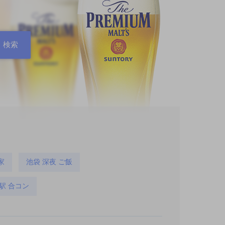
家
池袋 深夜 ご飯
駅 合コン