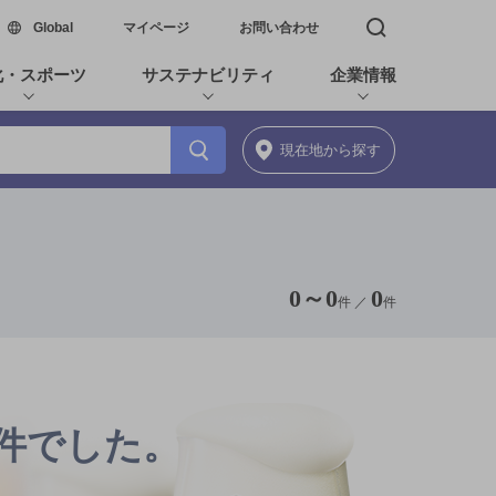
新しいウィンドウで開く
Global
マイページ
お問い合わせ
検索窓を開く
化・スポーツ
サステナビリティ
企業情報
現在地
から探す
0
～
0
0
件 ／
件
0件でした。