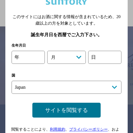
関連ページ
このサイトにはお酒に関する情報が含まれているため、
20
歳以上の方を対象としています。
誕生年月日を西暦でご入力下さい。
生年月日
サイトマップ
ご意見・ご感想
利用規約
年
日
月
※それぞれのお店のメニューや営業時間などの掲載情報については、
予告なしに変更されることがありますので、
念のためお店にご確認の上ご来店くださいますようお願い申し上げま
す。
国
情報提供：ぐるなび
サイトを閲覧する
関連リンク
閲覧することにより、
利用規約
、
プライバシーポリシー
、およ