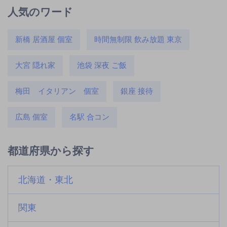
人気のワード
新橋 居酒屋 個室
時間無制限 飲み放題 東京
大宮 隠れ家
池袋 深夜 ご飯
梅田 イタリアン 個室
銀座 接待
広島 個室
名駅 合コン
都道府県から探す
北海道・東北
関東