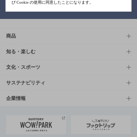
び Cookie の使用に同意したことになります。
バー検索サイト［BAR-NAVI］
商品
商品TOP
知る・楽しむ
商品一覧
知る・楽しむTOP
文化・スポーツ
商品発売情報
キャンペーン
文化・スポーツTOP
サステナビリティ
栄養成分一覧
工場見学
サントリーホール
サステナビリティTOP
企業情報
お料理・お酒レシピ
サントリー美術館
トップメッセージ
企業情報TOP
地域情報
サントリーサンバーズ大阪
サントリーが考えるサステナビリティ経営
企業概要