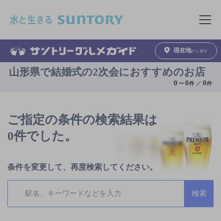
このページの本文へ移動
メニュ
現在地
から探す
山形県で結婚式の2次会におすすめのお店
0
～
0
0
件 ／
件
ご指定の条件の検索結果は
0件でした。
条件を変更して、再度検索してください。