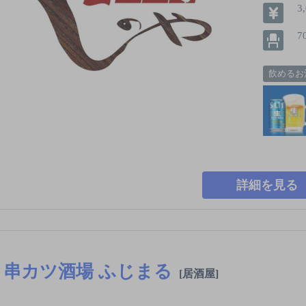
3
7
飲めるお
詳細を見る
串カツ酒場 ふじまる
[居酒屋]