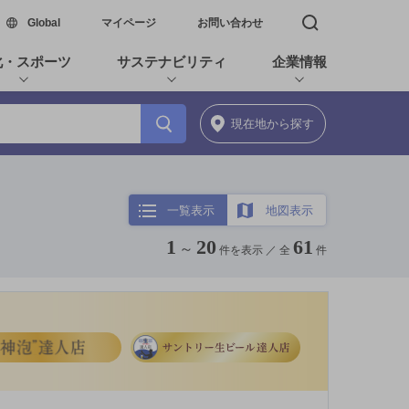
新しいウィンドウで開く
Global
マイページ
お問い合わせ
検索窓を開く
化・スポーツ
サステナビリティ
企業情報
現在地
から探す
一覧表示
地図表示
1
20
61
～
件を表示 ／
全
件