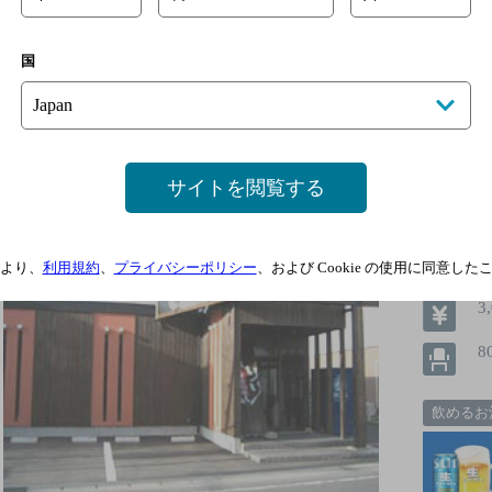
国
居食厨房 ちゃりちゃり
[居酒屋]
サイトを閲覧する
より、
利用規約
、
プライバシーポリシー
、および Cookie の使用に同意し
3
8
飲めるお