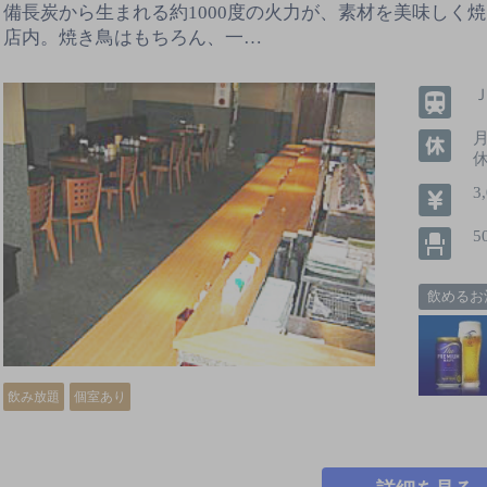
備長炭から生まれる約1000度の火力が、素材を美味しく
店内。焼き鳥はもちろん、一…
3
5
飲めるお
飲み放題
個室あり