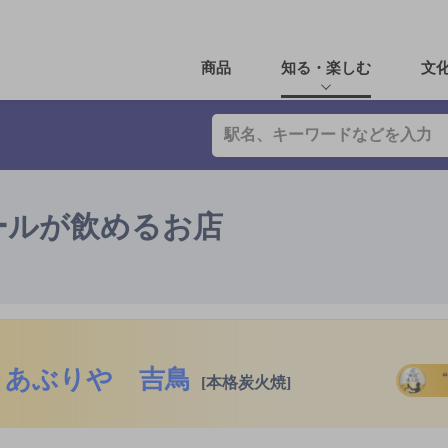
商品
知る・楽しむ
文
ールが飲めるお店
あぶりや 吉鳥
[本格炭火焼]