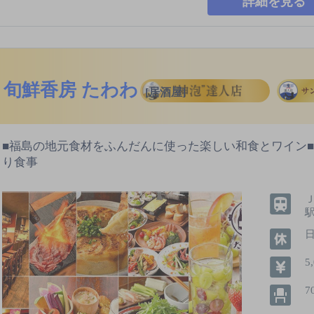
詳細を見る
旬鮮香房 たわわ
[居酒屋]
■福島の地元食材をふんだんに使った楽しい和食とワイン
り食事
駅
5
7