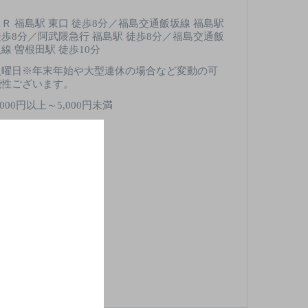
ＪＲ 福島駅 東口 徒歩8分／福島交通飯坂線 福島駅
徒歩8分／阿武隈急行 福島駅 徒歩8分／福島交通飯
線 曽根田駅 徒歩10分
火曜日※年末年始や大型連休の場合など変動の可
能性ございます。
,000円以上～5,000円未満
0席
酒