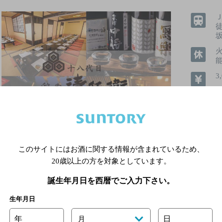
坂
3
6
飲めるお
このサイトにはお酒に関する情報が含まれているため、
個室あり
20歳以上の方を対象としています。
誕生年月日を西暦でご入力下さい。
生年月日
詳細を見る
年
日
月