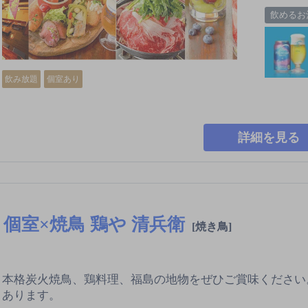
飲めるお
飲み放題
個室あり
詳細を見る
個室×焼鳥 鶏や 清兵衛
[焼き鳥]
本格炭火焼鳥、鶏料理、福島の地物をぜひご賞味ください
あります。