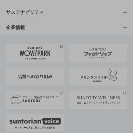
商品発売情報
キャンペーン
文化・スポーツTOP
サステナビリティ
栄養成分一覧
工場見学
サントリーホール
サステナビリティTOP
企業情報
お料理・お酒レシピ
サントリー美術館
トップメッセージ
企業情報TOP
地域情報
サントリーサンバーズ大阪
サントリーが考えるサステナビリティ経営
企業概要
東京サントリーサンゴリアス
ESG情報ポータル
グループ企業一覧
サントリースポーツ
サステナビリティストーリーズ
事業所一覧
採用情報