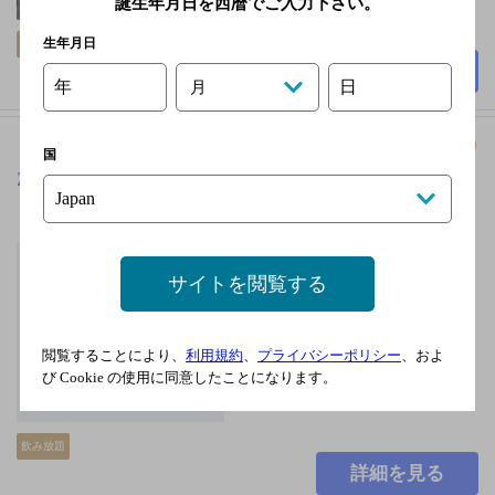
誕生年月日を西暦でご入力下さい。
130席
生年月日
飲み放題
個室あり
詳細を見る
年
日
月
国
Zop
[ダイニングバー]
ＪＲ 勝田駅 東口 徒歩5
分
サイトを閲覧する
不定休日あり
3,000円以上～5,000円未
閲覧することにより、
利用規約
、
プライバシーポリシー
、およ
満
び Cookie の使用に同意したことになります。
100席
飲み放題
詳細を見る