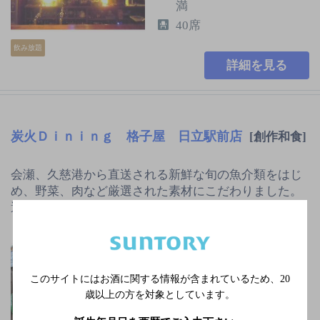
満
40席
飲み放題
詳細を見る
炭火Ｄｉｎｉｎｇ 格子屋 日立駅前店
[創作和食]
会瀬、久慈港から直送される新鮮な旬の魚介類をはじ
め、野菜、肉など厳選された素材にこだわりました。
選び抜かれた地酒や本格焼…
常磐線日立駅中央出口
より徒歩で10分
無休／元旦のみ休業
このサイトにはお酒に関する情報が含まれているため、
20
2,000円以上～3,000円未
歳以上の方を対象としています。
満