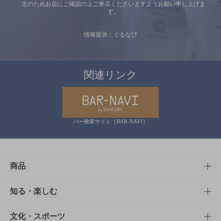
念のためお店にご確認の上ご来店くださいますようお願い申し上げま
す。
情報提供：ぐるなび
関連リンク
バー検索サイト［BAR-NAVI］
商品
商品TOP
知る・楽しむ
商品一覧
知る・楽しむTOP
文化・スポーツ