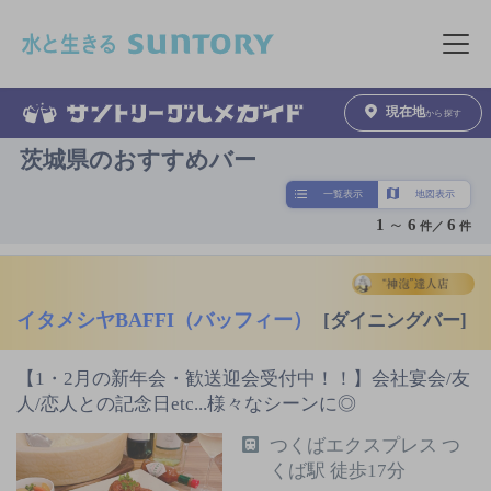
このページの本文へ移動
メニュ
現在地
から探す
茨城県のおすすめバー
一覧表示
地図表示
1
～
6
6
件／
件
イタメシヤBAFFI（バッフィー）
[ダイニングバー]
【1・2月の新年会・歓送迎会受付中！！】会社宴会/友
人/恋人との記念日etc...様々なシーンに◎
つくばエクスプレス つ
くば駅 徒歩17分