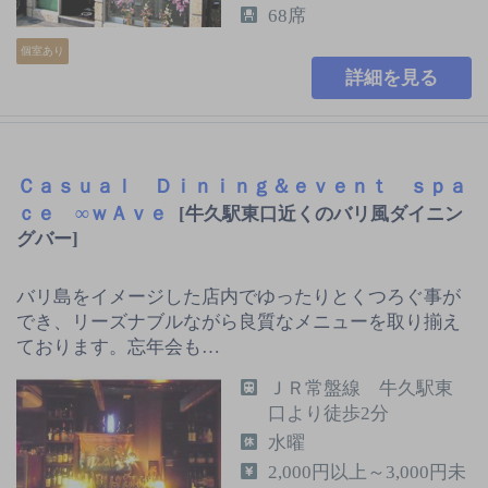
68席
個室あり
詳細を見る
Ｃａｓｕａｌ Ｄｉｎｉｎｇ＆ｅｖｅｎｔ ｓｐａ
ｃｅ ∞ｗＡｖｅ
[牛久駅東口近くのバリ風ダイニン
グバー]
バリ島をイメージした店内でゆったりとくつろぐ事が
でき、リーズナブルながら良質なメニューを取り揃え
ております。忘年会も…
ＪＲ常盤線 牛久駅東
口より徒歩2分
水曜
2,000円以上～3,000円未